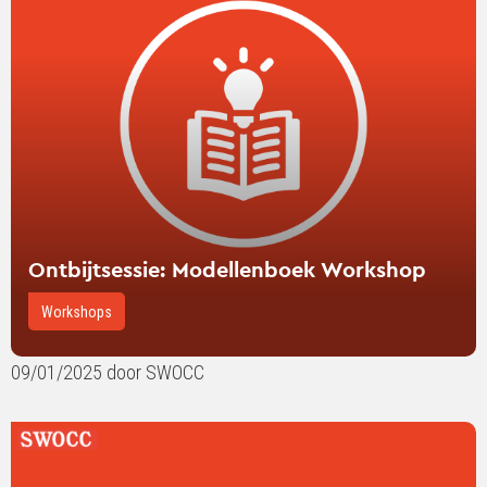
Modellenboek
Workshop
Ontbijtsessie: Modellenboek Workshop
Workshops
09/01/2025 door SWOCC
Lees
verder
over