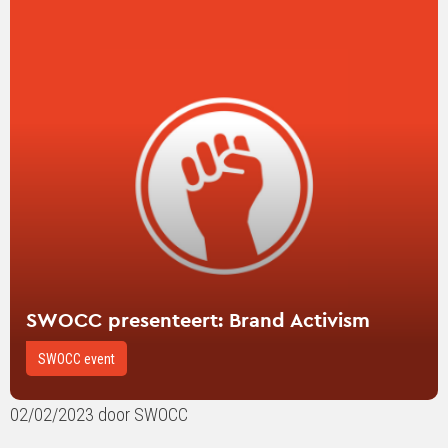
verder
over
SWOCC
presenteert:
Brand
Activism
SWOCC presenteert: Brand Activism
SWOCC event
02/02/2023 door SWOCC