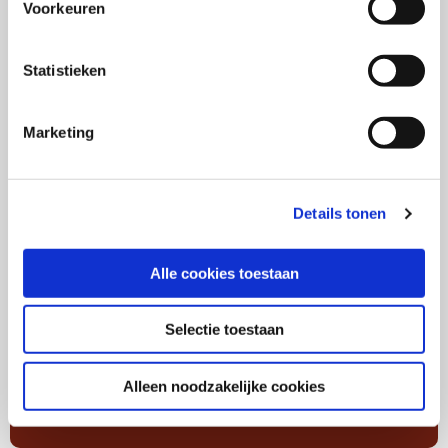
Voorkeuren
Lees
verder
Statistieken
over
SWOCC-
event:
Marketing
Merkportfolio
Strategieën
Details tonen
Alle cookies toestaan
Selectie toestaan
SWOCC-event: Merkportfolio Strategieën
Alleen noodzakelijke cookies
SWOCC event
Workshops