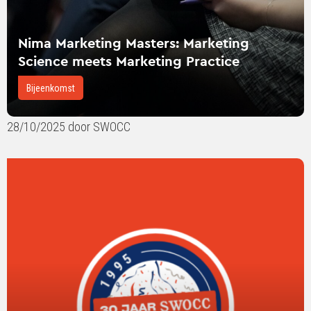
Nima Marketing Masters: Marketing
Science meets Marketing Practice
Bijeenkomst
28/10/2025 door SWOCC
Lees
verder
over
30
Jaar
SWOCC
en
de
Toekomst