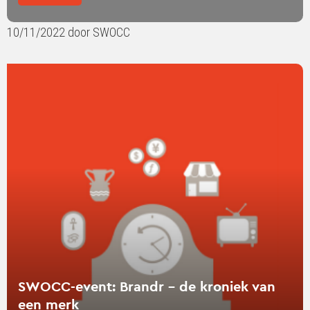
10/11/2022 door SWOCC
Lees
verder
over
SWOCC-
event:
Brandr
-
de
kroniek
van
een
merk
SWOCC-event: Brandr - de kroniek van
een merk