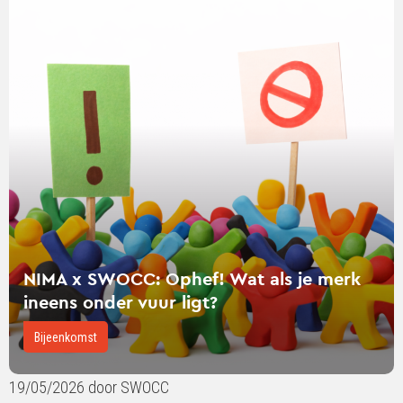
verder
over
NIMA
x
SWOCC:
Ophef!
Wat
als
je
merk
ineens
onder
NIMA x SWOCC: Ophef! Wat als je merk
vuur
ineens onder vuur ligt?
ligt?
Bijeenkomst
19/05/2026 door SWOCC