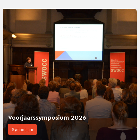
Lees
verder
over
Voorjaarssymposium
2026
Voorjaarssymposium 2026
Symposium