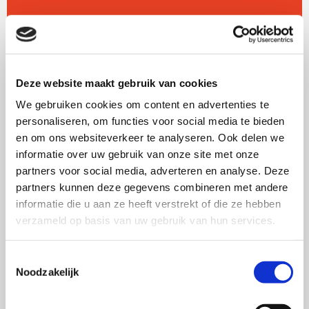
verder
over
SWOCC
presenteert:
Conversational
Deze website maakt gebruik van cookies
AI
We gebruiken cookies om content en advertenties te
personaliseren, om functies voor social media te bieden
en om ons websiteverkeer te analyseren. Ook delen we
informatie over uw gebruik van onze site met onze
partners voor social media, adverteren en analyse. Deze
partners kunnen deze gegevens combineren met andere
informatie die u aan ze heeft verstrekt of die ze hebben
verzameld op basis van uw gebruik van hun services.
SWOCC presenteert: Conversational AI
Boekpresentaties
Toestemmingsselectie
Noodzakelijk
26/09/2024 door SWOCC