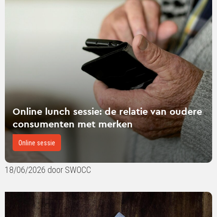
lunch
sessie:
de
relatie
van
oudere
consumenten
met
merken
Online lunch sessie: de relatie van oudere
consumenten met merken
Online sessie
18/06/2026 door SWOCC
Lees
verder