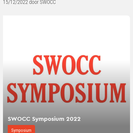
15/12/2022 door SWOCC
Lees
verder
over
SWOCC
Symposium
2022
SWOCC Symposium 2022
Symposium