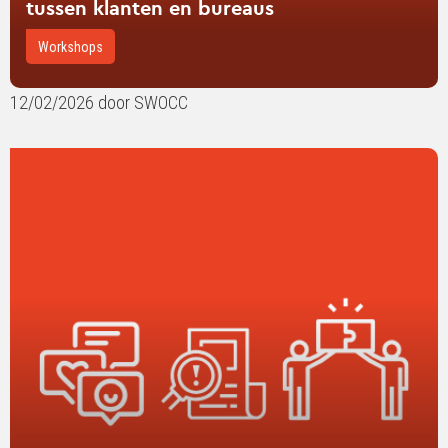
tussen klanten en bureaus
Workshops
12/02/2026 door SWOCC
Lees
verder
over
Eindejaarssymposium
2025