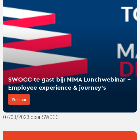
SWOCC
te
gast
bij:
NIMA
Lunchwebinar
-
Employee
experience
&
SWOCC te gast bij: NIMA Lunchwebinar -
journey's
Employee experience & journey's
Webinar
07/03/2023 door SWOCC
Lees