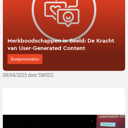
van
User-
Generated
Content
Merkboodschappen in Beeld: De Kracht
van User-Generated Content
Boekpresentaties
09/04/2025 door SWOCC
Lees
verder
over
SWOCC
Symposium
2025