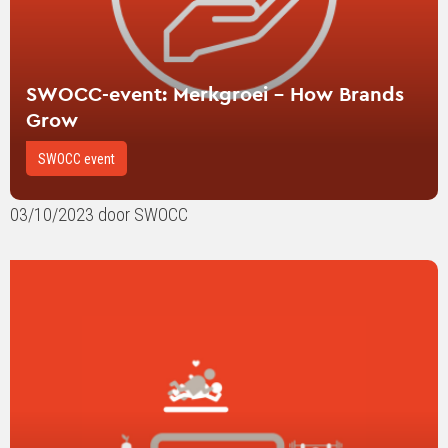
SWOCC-event: Merkgroei - How Brands
Grow
SWOCC event
03/10/2023 door SWOCC
Lees
verder
over
SWOCC
presenteert:
Influencing
for
the