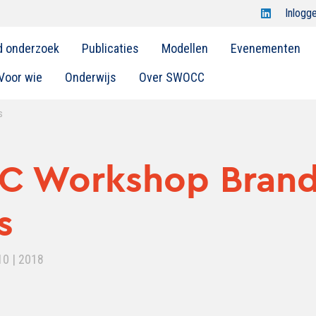
Open
Inlogg
Swocc
d onderzoek
Publicaties
Modellen
Evenementen
op
linkedin
Voor wie
Onderwijs
Over SWOCC
s
 Workshop Bran
s
10 | 2018