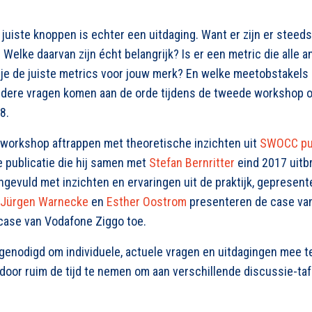
 juiste knoppen is echter een uitdaging. Want er zijn er steed
Welke daarvan zijn écht belangrijk? Is er een metric die alle 
je de juiste metrics voor jouw merk? En welke meetobstakels 
ndere vragen komen aan de orde tijdens de tweede workshop o
8.
 workshop aftrappen met theoretische inzichten uit
SWOCC pub
de publicatie die hij samen met
Stefan Bernritter
eind 2017 uitbr
gevuld met inzichten en ervaringen uit de praktijk, gepresen
Jürgen Warnecke
en
Esther Oostrom
presenteren de case va
 case van Vodafone Ziggo toe.
itgenodigd om individuele, actuele vragen en uitdagingen mee
 door ruim de tijd te nemen om aan verschillende discussie-taf