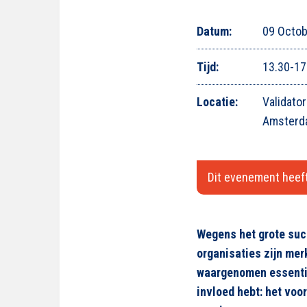
Datum:
09 Octob
Tijd:
13.30-17
Locatie:
Validato
Amsterd
Dit evenement heeft
Wegens het grote suc
organisaties zijn mer
waargenomen essentie
invloed hebt: het voo