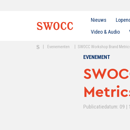
Nieuws
Lopen
Video & Audio
|
|
Evenementen
SWOCC Workshop Brand Metric
EVENEMENT
SWOCC
Metric
Publicatiedatum: 09 | 