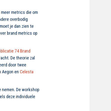
s meer metrics die om
andere overbodig
moet je dan zien te
ver brand metrics op
licatie 74 Brand
acht. De theorie zal
teerd door twee
n Aegon en
Celesta
 te nemen. De workshop
els deze individuele