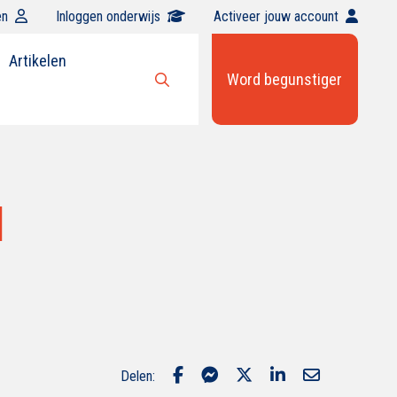
en
Inloggen onderwijs
Activeer jouw account
Artikelen
Word begunstiger
Open
zoekbalk
d
Delen: