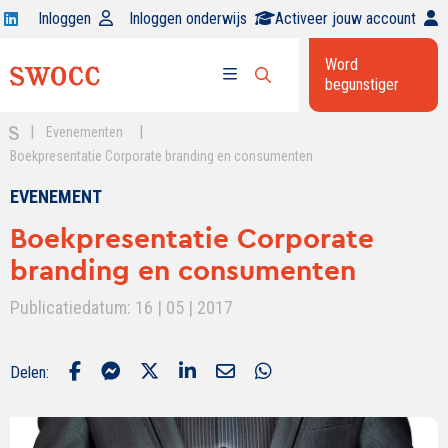
Open
Inloggen
Inloggen onderwijs
Activeer jouw account
Swocc
Word
op
begunstiger
Open
linkedin
Open
zoekbalk
menu
|
|
Evenementen
Boekpresentatie Corporate branding en consumenten
EVENEMENT
Boekpresentatie Corporate
branding en consumenten
Publicatiedatum: 16 | 05 | 2017
Delen: