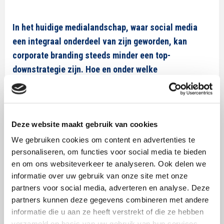
In het huidige medialandschap, waar social media
een integraal onderdeel van zijn geworden, kan
corporate branding steeds minder een top-
downstrategie zijn. Hoe en onder welke
omstandigheden is corporate branding relevant of
juist bedreigend voor consumenten?
Op dinsdag 16 mei presenteert
Theo Araujo
de
Deze website maakt gebruik van cookies
nieuwste SWOCC-publicatie die deze vraag
We gebruiken cookies om content en advertenties te
beantwoordt. Hiertoe voerde hij een grootschalig
personaliseren, om functies voor social media te bieden
literatuuronderzoek en een survey uit.
en om ons websiteverkeer te analyseren. Ook delen we
informatie over uw gebruik van onze site met onze
Hiernaast zal Luceline Hesselink spreken over de
partners voor social media, adverteren en analyse. Deze
motivatie voor en effectiviteit van de switch van
partners kunnen deze gegevens combineren met andere
Zilveren Kruis Achmea naar het merk Zilveren Kruis en
informatie die u aan ze heeft verstrekt of die ze hebben
verzameld op basis van uw gebruik van hun services.