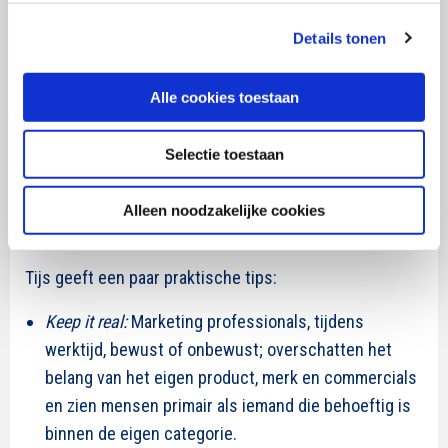
waarnemingen worden omgevormd tot attributen,
wordt het makkelijker om andere vogels te herkennen.
Details tonen
De volgende keer dat je een snavel ziet in combinatie
met een pootje en lichaam, kunnen de hersenen dit
Alle cookies toestaan
herkennen als vogel. Zo werkt het ook met merken.
Merkbouwen voor lange termijn is eigenlijk het
Selectie toestaan
management van associatie en evaluatie. De
kernwoorden voor associaties bouwen zijn: Continue,
Alleen noodzakelijke cookies
Consistent en Creatief waar nodig.
Tijs geeft een paar praktische tips:
Keep it real:
Marketing professionals, tijdens
werktijd, bewust of onbewust; overschatten het
belang van het eigen product, merk en commercials
en zien mensen primair als iemand die behoeftig is
binnen de eigen categorie.