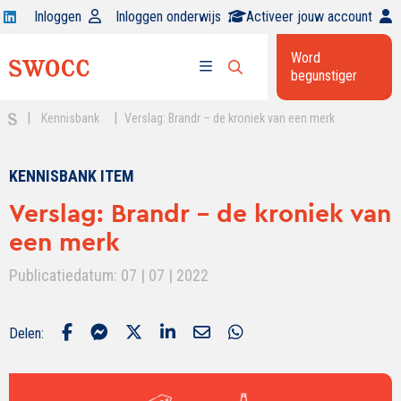
Open
Inloggen
Inloggen onderwijs
Activeer jouw account
Swocc
Word
op
begunstiger
Open
linkedin
Open
zoekbalk
menu
|
|
Kennisbank
Verslag: Brandr – de kroniek van een merk
KENNISBANK ITEM
Verslag: Brandr – de kroniek van
een merk
Publicatiedatum: 07 | 07 | 2022
Delen: