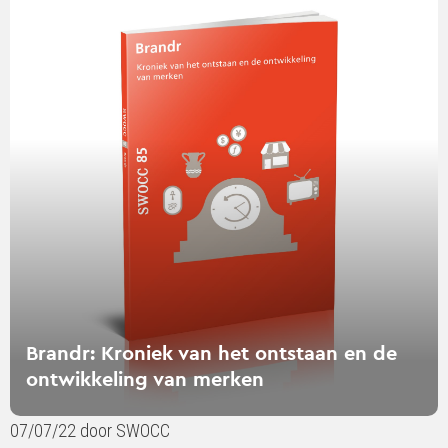
verder
over
Brandr:
Kroniek
van
het
ontstaan
en
de
ontwikkeling
van
merken
Brandr: Kroniek van het ontstaan en de
ontwikkeling van merken
07/07/22 door SWOCC