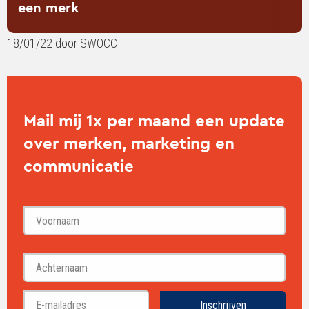
een merk
18/01/22 door SWOCC
Mail mij 1x per maand een update
over merken, marketing en
communicatie
Voornaam
Achternaam
Inschrijven