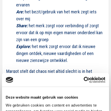
ervaren
Are
:
het bezit/gebruik van het merk zegt iets
over mij
Share
:
het merk zorgt voor verbinding of zorgt
ervoor dat ik op mijn eigen manier onderdeel kan
zijn van een groep
Explore
:
het merk zorgt ervoor dat ik nieuwe
dingen ontdek, nieuwe vaardigheden of een
nieuwe zienswijze ontwikkel.
Margot stelt dat chaos niet altijd slecht is in het
proces naar nieuwe bevindingen. Dit kan ook leiden tot
nieuwe denkbeelden en stimuli, die de wetenschap kan
aanvullen of toetsen. Deze denkbeelden kunnen
Deze website maakt gebruik van cookies
hopelijk nuttig zijn in de praktijk.
We gebruiken cookies om content en advertenties te
personaliseren, om functies voor social media te bieden