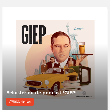
Lees
verder
over
Beluister
nu
de
podcast
'GIEP'
Beluister nu de podcast 'GIEP'
SWOCC nieuws