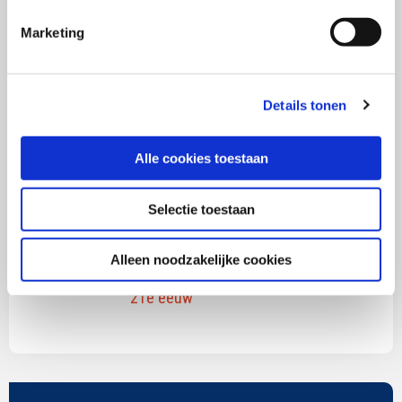
diverse podia.
Marketing
SWOCC PUBLICATIES
Brandr: Kroniek van het
Details tonen
ontstaan en de
ontwikkeling van merken
Alle cookies toestaan
Pretesten
Tracking
Selectie toestaan
De Reclame Respons
Matrix
Alleen noodzakelijke cookies
Het merk op weg naar de
21e eeuw