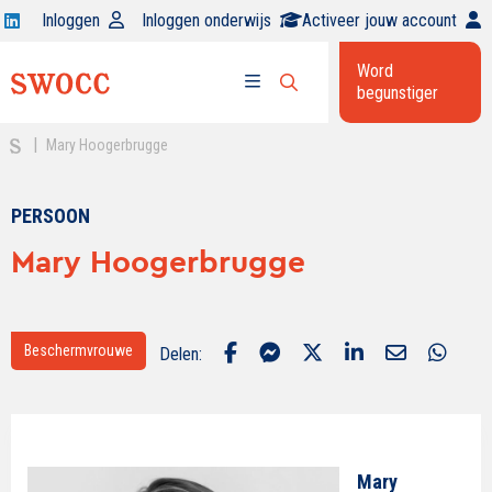
Open
Inloggen
Inloggen onderwijs
Activeer jouw account
Swocc
Word
op
begunstiger
Open
linkedin
Open
zoekbalk
menu
|
Mary Hoogerbrugge
PERSOON
Mary Hoogerbrugge
Beschermvrouwe
Delen:
Mary