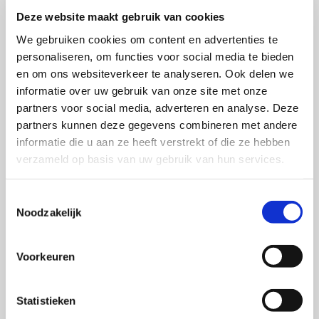
wetenschappelijk medewerker van Giep Franzen, die
Deze website maakt gebruik van cookies
toen bijzonder hoogleraar aan de UvA was. In die tijd
We gebruiken cookies om content en advertenties te
werd SWOCC opgericht en schreef Mary de eerste
personaliseren, om functies voor social media te bieden
SWOCC-publicaties. Vervolgens werkte ze gedurende
en om ons websiteverkeer te analyseren. Ook delen we
twaalf jaar bij FHV BBDO, waarvan de laatste jaren als
informatie over uw gebruik van onze site met onze
partners voor social media, adverteren en analyse. Deze
strategy executive en lid van het management team.
partners kunnen deze gegevens combineren met andere
Samen met Onno Maathuis richtte zij in 2010 De
informatie die u aan ze heeft verstrekt of die ze hebben
verzameld op basis van uw gebruik van hun services.
Positioneerders op. De Positioneerders ondersteunt
uiteenlopende, commerciële en not-for-profit
Toestemmingsselectie
organisaties bij het ontwikkelen van hun
Noodzakelijk
merkpositionering en merkportfoliobeleid en het
verankeren daarvan in de organisatie. Mary is tevens
Voorkeuren
voorzitter van de stuurgroep Effie Awards en lid van de
Effie Awards hoofdjury. Ook schrijft en spreekt ze
regelmatig over merkontwikkeling en accountability op
Statistieken