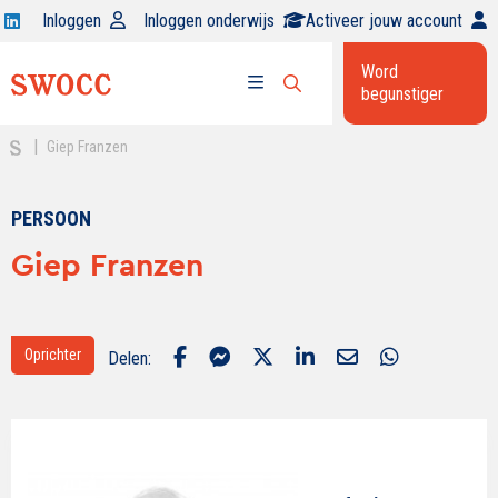
Open
Inloggen
Inloggen onderwijs
Activeer jouw account
Swocc
Word
op
begunstiger
Open
linkedin
Open
zoekbalk
menu
|
Giep Franzen
PERSOON
Giep Franzen
Oprichter
Delen: