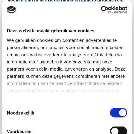
Enkele titels zijn:
Brand Portfolio and Brand Architecture Strategies
(SWOCC-publicatie, 2009)
Deze website maakt gebruik van cookies
The Science and Art of Branding (2009)
We gebruiken cookies om content en advertenties te
Brand Equity and Brand Value (SWOCC-publicatie,
personaliseren, om functies voor social media te bieden
2007)
en om ons websiteverkeer te analyseren. Ook delen we
informatie over uw gebruik van onze site met onze
Wat drijft ons? – denken over motivatie sinds
partners voor social media, adverteren en analyse. Deze
Darwin (2004)
partners kunnen deze gegevens combineren met andere
Combineren van producten en merken (2000)
informatie die u aan ze heeft verstrekt of die ze hebben
De Mentale wereld van merken (1999)
verzameld op basis van uw gebruik van hun services.
Brand Equity (SWOCC-publicatie, 1998)
Hoe reclame echt werkt – bevindingen uit
Toestemmingsselectie
empirisch onderzoek (1993)
Noodzakelijk
Mensen, produkten en reclame – een handboek
voor strategische reclameplanning (1993)
Voorkeuren