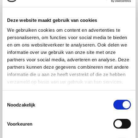
prestaties van het merk op de markt (bv.
distributiegraad, meerprijs, afzet en marktaandeel).
Deze website maakt gebruik van cookies
Er wordt in dit onderzoek steeds zoveel mogelijk
We gebruiken cookies om content en advertenties te
aangegeven waarin succesvolle merken zich
personaliseren, om functies voor social media te bieden
onderscheiden van minder succesvolle merken,
en om ons websiteverkeer te analyseren. Ook delen we
waardoor uiteindelijk een inventarisatie van alle
informatie over uw gebruik van onze site met onze
karakteristieken van een sterk merk kan worden
partners voor social media, adverteren en analyse. Deze
gemaakt. Met betrekking tot psychische brand-equity
partners kunnen deze gegevens combineren met andere
heeft een sterk merk: grote bekendheid, duidelijke
informatie die u aan ze heeft verstrekt of die ze hebben
verzameld op basis van uw gebruik van hun services.
product betekenissen, onderscheidende symbolische
betekenissen, een hoge waargenomen kwaliteit,
Toestemmingsselectie
verankerde gebruikers en aantrekkelijkheid voor niet-
Noodzakelijk
gebruikers. De gedragsbrand-equity van een sterk
merk bestaat uit: een hoge penetratiegraad, goede
Voorkeuren
instroom, weinig afvallers, hoge merktrouwgraad en
een goede meerprijs. Ten slotte ziet de financieel-