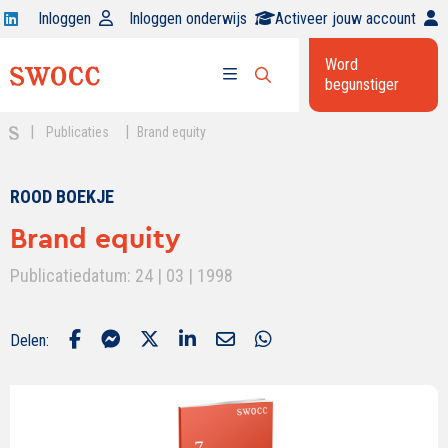
Open
Inloggen
Inloggen onderwijs
Activeer jouw account
Swocc
Word
op
begunstiger
Open
linkedin
Open
zoekbalk
menu
|
|
Publicaties
Brand equity
ROOD BOEKJE
Brand equity
Publicatiedatum: 24 | 03 | 1998
Delen: