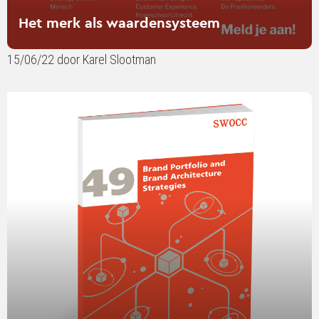
Het merk als waardensysteem
15/06/22 door Karel Slootman
Lees
verder
over
Brand
Portfolio
and
Brand
Architecture
Strategies