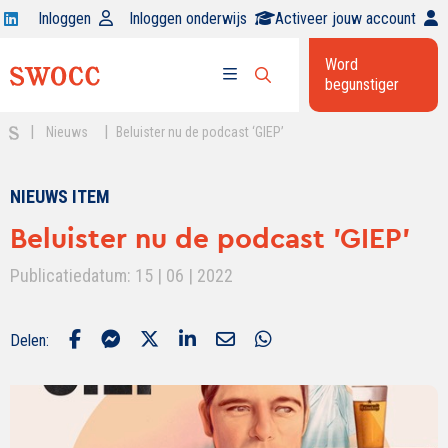
Open
Inloggen
Inloggen onderwijs
Activeer jouw account
Swocc
Word
op
begunstiger
Open
linkedin
Open
zoekbalk
menu
|
|
Nieuws
Beluister nu de podcast ‘GIEP’
NIEUWS ITEM
Beluister nu de podcast 'GIEP'
Publicatiedatum: 15 | 06 | 2022
Delen: