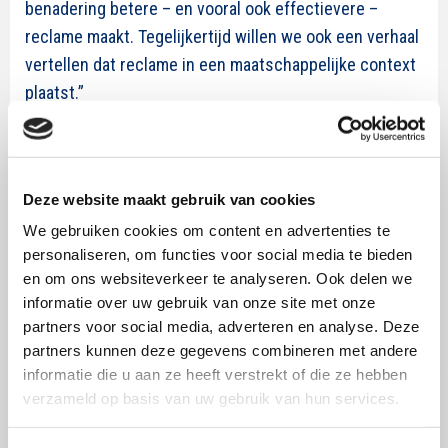
benadering betere – en vooral ook effectievere –
reclame maakt. Tegelijkertijd willen we ook een verhaal
vertellen dat reclame in een maatschappelijke context
plaatst.”
Beluister nu de Airborne Original podcast GIEP op
Spotify
en
Apple Podcast
!
Deze website maakt gebruik van cookies
Wil je meer te weten komen over het gedachtegoed
We gebruiken cookies om content en advertenties te
van Giep en het merkdenken van de toekomst? Wil je
personaliseren, om functies voor social media te bieden
interessante bijdragen van merkdenkers volgen?
en om ons websiteverkeer te analyseren. Ook delen we
Schrijf je dan snel in voor het SWOCC-evenement
informatie over uw gebruik van onze site met onze
‘Brandr – de kroniek van een merk’
op 30 juni.
partners voor social media, adverteren en analyse. Deze
partners kunnen deze gegevens combineren met andere
informatie die u aan ze heeft verstrekt of die ze hebben
verzameld op basis van uw gebruik van hun services.
Meer over dit onderwerp