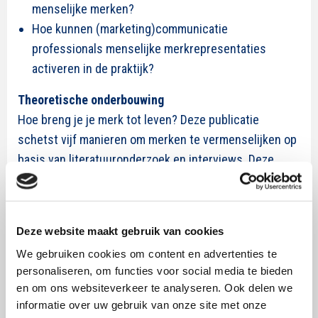
menselijke merken?
Hoe kunnen (marketing)communicatie
professionals menselijke merkrepresentaties
activeren in de praktijk?
Theoretische onderbouwing
Hoe breng je je merk tot leven? Deze publicatie
schetst vijf manieren om merken te vermenselijken op
basis van literatuuronderzoek en interviews. Deze
vermenselijkingsstrategieën variëren in hun potentieel
om het merk als mens, als rijke en gelaagde
representaties, tot leven te brengen. Bepaalde
Deze website maakt gebruik van cookies
strategieën grijpen in op perceptuele processen die
We gebruiken cookies om content en advertenties te
we onbewust gebruiken om tot een snelle maar ook
personaliseren, om functies voor social media te bieden
oppervlakkige beoordeling te komen van menselijkheid
en om ons websiteverkeer te analyseren. Ook delen we
(perceptuele vermenselijking): menselijk is wat
informatie over uw gebruik van onze site met onze