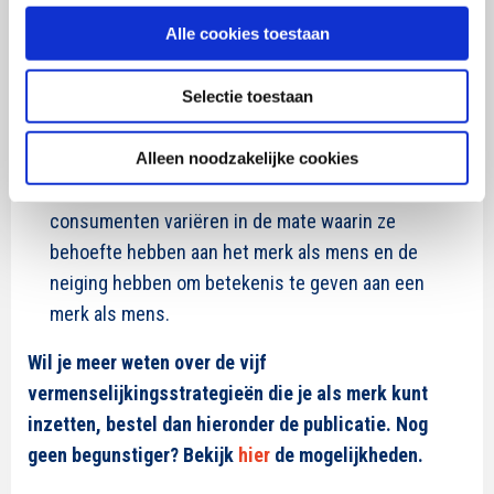
Menselijke associaties worden geactiveerd als we
Alle cookies toestaan
een gelijkenis zien of ontdekken met
eigenschappen tussen een merk en een mens of
tussen een merk en onszelf. Vanwege dit principe
Selectie toestaan
kunnen de vijf vermenselijkingsstrategieën ingezet
worden om merken te vermenselijken.
Alleen noodzakelijke cookies
Houd in gedachten wie de consument is als mens:
consumenten variëren in de mate waarin ze
behoefte hebben aan het merk als mens en de
neiging hebben om betekenis te geven aan een
merk als mens.
Wil je meer weten over de vijf
vermenselijkingsstrategieën die je als merk kunt
inzetten, bestel dan hieronder de publicatie. Nog
geen begunstiger? Bekijk
hier
de mogelijkheden.