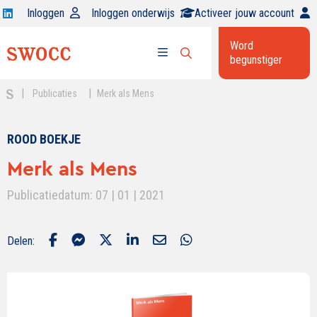
Open
Inloggen
Inloggen onderwijs
Activeer jouw account
Swocc
Word
op
begunstiger
Open
linkedin
Open
zoekbalk
menu
|
|
Publicaties
Merk als Mens
ROOD BOEKJE
Merk als Mens
Publicatiedatum: 07 | 01 | 2021
Delen: