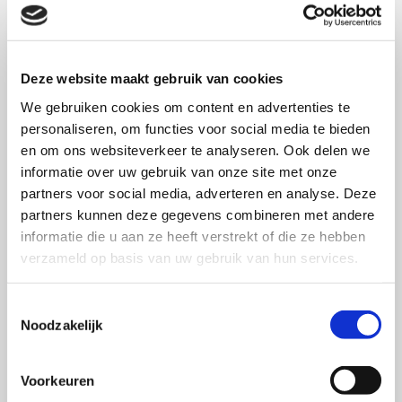
INHOUD:
–
Woord van de redactie
–
Merk & Communicatie
Deze website maakt gebruik van cookies
1.
Goed verhaal: hoe merkverhalen zorgen voor een
We gebruiken cookies om content en advertenties te
positieve attitude.
personaliseren, om functies voor social media te bieden
2.
Gepersonaliseerde brand placement in digitale
en om ons websiteverkeer te analyseren. Ook delen we
media
.
informatie over uw gebruik van onze site met onze
partners voor social media, adverteren en analyse. Deze
Merk & Mens
partners kunnen deze gegevens combineren met andere
3.
Zo beïnvloed je de beoordeling van een gekochte
informatie die u aan ze heeft verstrekt of die ze hebben
ervaring
.
verzameld op basis van uw gebruik van hun services.
4.
Augmented Reality helpt consumenten bij het online
shoppen.
Toestemmingsselectie
Noodzakelijk
5.
Consumenten herkennen manipulatie in een review.
6.
Positieve uitkomsten? Stimuleer koppels je merk
samen te gebruiken.
Voorkeuren