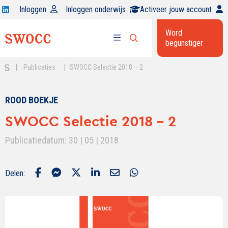
Open
Inloggen
Inloggen onderwijs
Activeer jouw account
Swocc
Word
op
begunstiger
Open
linkedin
Open
zoekbalk
menu
|
|
Publicaties
SWOCC Selectie 2018 – 2
ROOD BOEKJE
SWOCC Selectie 2018 - 2
Publicatiedatum: 30 | 05 | 2018
Delen: