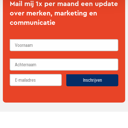
Mail mij 1x per maand een update
over merken, marketing en
communicatie
Voornaam
Achternaam
Inschrijven