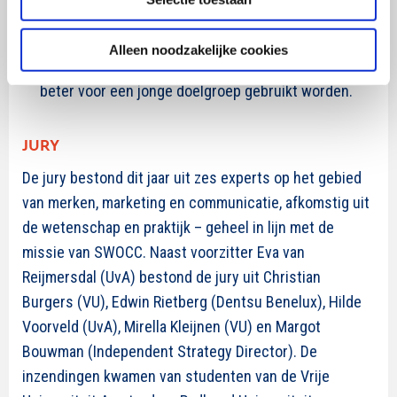
Ook leeftijd speelt een belangrijke rol: Oudere
mensen lijken minder vertrouwen in chatbots te
Alleen noodzakelijke cookies
hebben dan jongere mensen. Chatbots kunnen dus
beter voor een jonge doelgroep gebruikt worden.
JURY
De jury bestond dit jaar uit zes experts op het gebied
van merken, marketing en communicatie, afkomstig uit
de wetenschap en praktijk – geheel in lijn met de
missie van SWOCC. Naast voorzitter Eva van
Reijmersdal (UvA) bestond de jury uit Christian
Burgers (VU), Edwin Rietberg (Dentsu Benelux), Hilde
Voorveld (UvA), Mirella Kleijnen (VU) en Margot
Bouwman (Independent Strategy Director). De
inzendingen kwamen van studenten van de Vrije