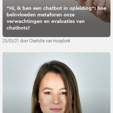
metaforen
“Hi, ik ben een chatbot in opleiding”: hoe
onze
beïnvloeden metaforen onze
verwachtingen
verwachtingen en evaluaties van
en
chatbots?
evaluaties
van
25/03/21 door Charlotte van Hooijdonk
chatbots?
Lees
verder
over
Selma
Brom
winnaar
SWOCC
Scriptieprijs
2020