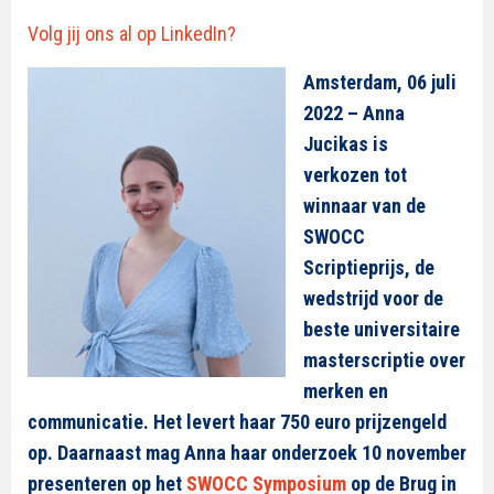
Volg jij ons al op LinkedIn?
Amsterdam,
06
juli
2022 – Anna
Jucikas
is
verkozen tot
winnaar van de
SWOCC
Scriptieprijs, de
wedstrijd voor de
beste universitaire
masterscriptie over
merken en
communicatie. Het levert haar 750 euro prijzengeld
op. Daarnaast mag Anna haar onde
rzoek
10 november
pres
enteren op het
SWOCC Symposium
op
de Brug in