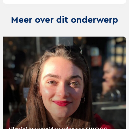
Meer over dit onderwerp
Lees
verder
over
Alkmini
Mouratidou
winnaar
SWOCC
Scriptieprijs
2021