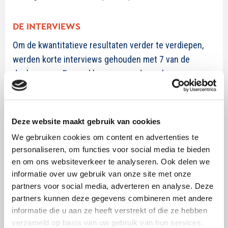
DE INTERVIEWS
Om de kwantitatieve resultaten verder te verdiepen,
werden korte interviews gehouden met 7 van de
deelnemers. Er werd hen gevraagd naar hun
‘resistance’ tegen de chatbot tijdens de interactie, of
ze bereid zouden zijn de chatbot te gebruiken in een
customer service context en of het gesprek aanvoelde
Deze website maakt gebruik van cookies
als een persoonlijke interactie. Daarnaast hadden de
We gebruiken cookies om content en advertenties te
deelnemers nog een interactie met de chatbot, zodat
personaliseren, om functies voor social media te bieden
de onderzoeker de reacties live kon volgen.
en om ons websiteverkeer te analyseren. Ook delen we
informatie over uw gebruik van onze site met onze
partners voor social media, adverteren en analyse. Deze
PRAKTISCHE IMPLICATIES
partners kunnen deze gegevens combineren met andere
Het maakt niet uit of je chatbot praat of typt: In
informatie die u aan ze heeft verstrekt of die ze hebben
tegenstelling tot wat werd aangenomen, had de
verzameld op basis van uw gebruik van hun services.