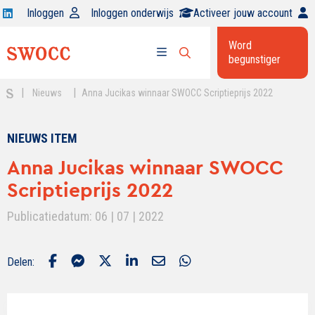
Open
Inloggen
Inloggen onderwijs
Activeer jouw account
Swocc
Word
op
begunstiger
Open
linkedin
Open
zoekbalk
menu
|
|
Nieuws
Anna Jucikas winnaar SWOCC Scriptieprijs 2022
NIEUWS ITEM
Anna Jucikas winnaar SWOCC
Scriptieprijs 2022
Publicatiedatum: 06 | 07 | 2022
Delen: