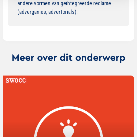
andere vormen van geïntegreerde reclame
(advergames, advertorials).
Meer over dit onderwerp
Lees
verder
over
De
Gouden
dilemma’s