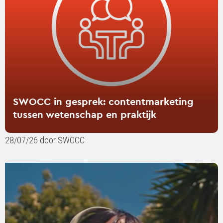
tussen
wetenschap
en
praktijk
SWOCC in gesprek: contentmarketing
tussen wetenschap en praktijk
28/07/26 door SWOCC
Lees
verder
over
Your
favourite