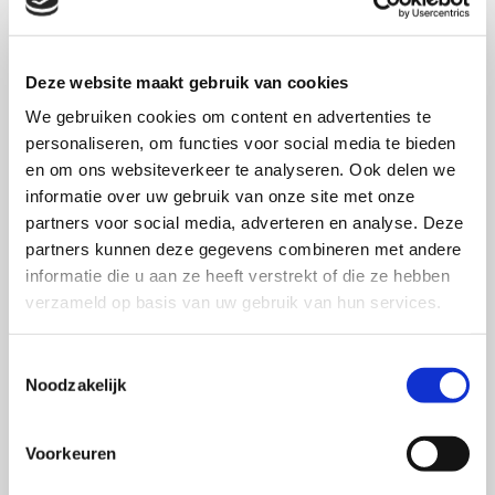
reclames die niet aansluiten.
Doordat kinderen gevoeliger zijn voor reclames over
Deze website maakt gebruik van cookies
producten die passen bij hun hobby’s, vinden zij ook
de geadverteerde producten leuker en zullen ze
We gebruiken cookies om content en advertenties te
personaliseren, om functies voor social media te bieden
eerder de producten willen kopen.
en om ons websiteverkeer te analyseren. Ook delen we
Kinderen zijn niet gevoelig voor reclames die
informatie over uw gebruik van onze site met onze
targeten op hun favoriete kleur.
partners voor social media, adverteren en analyse. Deze
Kinderen in het experiment begrepen niet wat er
partners kunnen deze gegevens combineren met andere
gebeurde. Ze begrepen niet dat reclames al dan niet
informatie die u aan ze heeft verstrekt of die ze hebben
op hun persoonlijke voorkeuren waren afgestemd.
verzameld op basis van uw gebruik van hun services.
Ethisch verantwoord?
Toestemmingsselectie
Dit onderzoek roept vragen op, zoals: is het ethisch
Noodzakelijk
verantwoord om gebruik te maken van targeting als de
doelgroep niet begrijpt wat er gebeurt? Dit geldt zowel
Voorkeuren
voor volwassen als kinderen. Maar ook, hoe gaan we