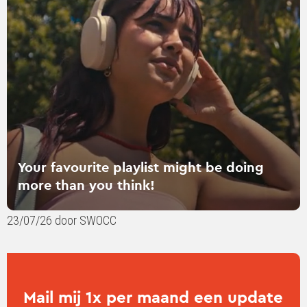
playlist
might
be
doing
more
than
you
think!
Your favourite playlist might be doing
more than you think!
23/07/26 door SWOCC
Mail mij 1x per maand een update