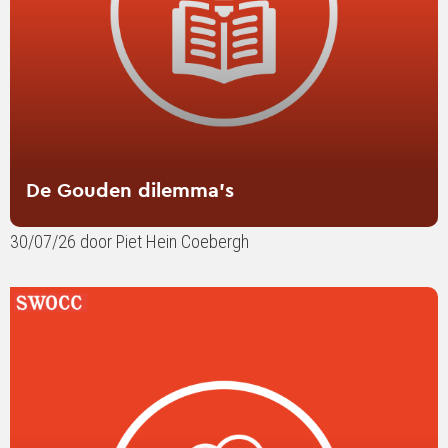
De Gouden dilemma’s
30/07/26 door Piet Hein Coebergh
Lees
verder
over
SWOCC
in
gesprek:
contentmarketing