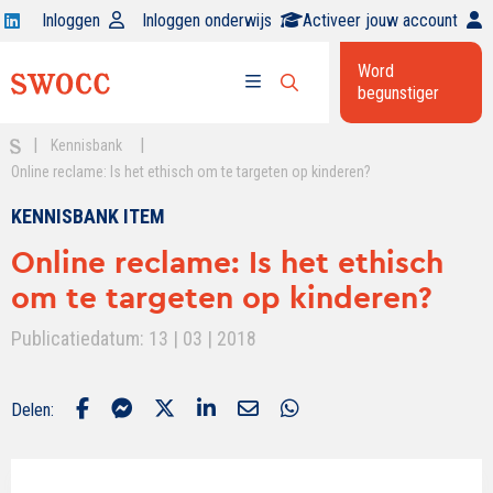
Open
Inloggen
Inloggen onderwijs
Activeer jouw account
Swocc
Word
op
begunstiger
Open
linkedin
Open
zoekbalk
menu
|
|
Kennisbank
Online reclame: Is het ethisch om te targeten op kinderen?
KENNISBANK ITEM
Online reclame: Is het ethisch
om te targeten op kinderen?
Publicatiedatum: 13 | 03 | 2018
Delen: