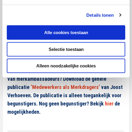
aandacht gebracht worden. Toch is een goed begin het
Details tonen
halve werk: Wanneer nieuwe medewerkers een goede
eerste indruk hebben van het merk, dan kleurt dat de
ervaringen die ze opdoen in latere fasen van de
Alle cookies toestaan
employee journey.
Selectie toestaan
Wil je meer weten over de effectiviteit en werking
van merkbeleid, de realisatie van alignment tussen
Alleen noodzakelijke cookies
organisatie/medewerkers en merk en de activatie
van merkambassadeurs? Download de gehele
publicatie
‘Medewerkers als Merkdragers’
van Joost
Verhoeven. De publicatie is alleen toegankelijk voor
begunstigers. Nog geen begunstiger? Bekijk
hier
de
mogelijkheden.