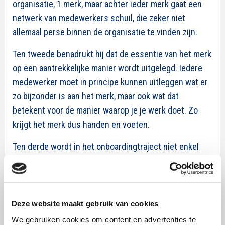
organisatie, 1 merk, maar achter ieder merk gaat een
netwerk van medewerkers schuil, die zeker niet
allemaal perse binnen de organisatie te vinden zijn.
Ten tweede benadrukt hij dat de essentie van het merk
op een aantrekkelijke manier wordt uitgelegd. Iedere
medewerker moet in principe kunnen uitleggen wat er
zo bijzonder is aan het merk, maar ook wat dat
betekent voor de manier waarop je je werk doet. Zo
krijgt het merk dus handen en voeten.
Ten derde wordt in het onboardingtraject niet enkel
informatie op de nieuwe medewerkers afgevuurd, maar
worden nieuwkomers al vanaf het eerste moment
uitgenodigd om input te leveren en de dialoog aan te
gaan. Dit stimuleert medewerkers om het merk met
Deze website maakt gebruik van cookies
een frisse blik bekijken en om commentaar leveren,
We gebruiken cookies om content en advertenties te