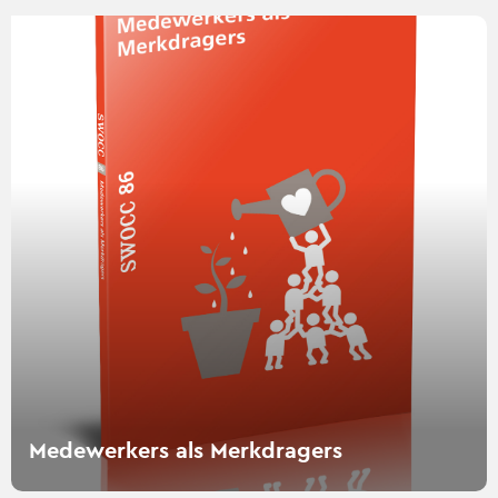
Lees
verder
over
Medewerkers
als
Merkdragers
Medewerkers als Merkdragers