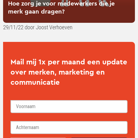
Hoe zorg je voor medewerkers die je
je
merk gaan dragen?
merk
gaan
29/11/22 door Joost Verhoeven
dragen?
Mail mij 1x per maand een update
over merken, marketing en
communicatie
Voornaam