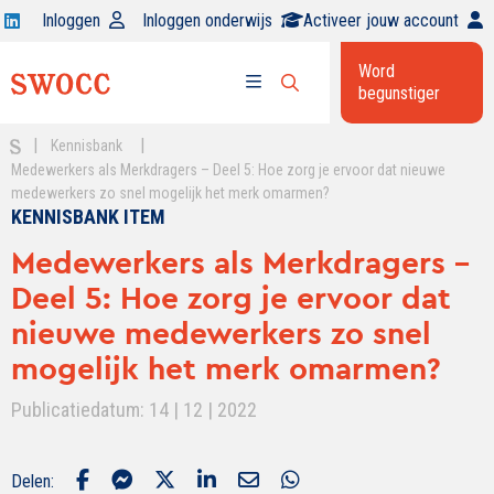
Open
Inloggen
Inloggen onderwijs
Activeer jouw account
Swocc
Word
op
begunstiger
Open
linkedin
Open
zoekbalk
menu
|
|
Kennisbank
Medewerkers als Merkdragers – Deel 5: Hoe zorg je ervoor dat nieuwe
medewerkers zo snel mogelijk het merk omarmen?
KENNISBANK ITEM
Medewerkers als Merkdragers -
Deel 5: Hoe zorg je ervoor dat
nieuwe medewerkers zo snel
mogelijk het merk omarmen?
Publicatiedatum: 14 | 12 | 2022
Delen: