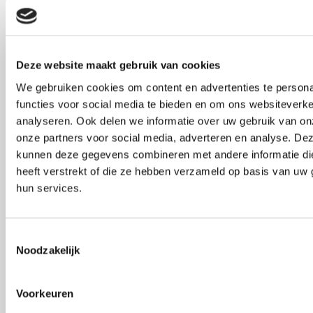
https://www.forbes.com/councils/forbesagencycouncil/
agencies-must-embrace-human-to-human-marketing-
strategies-in-an-ai-powered-world/
Deze website maakt gebruik van cookies
Hoffs, E. (2025, 20 oktober). Human marketing: zo
We gebruiken cookies om content en advertenties te persona
communiceer je vanuit wie je bent & voor wie je er
functies voor social media te bieden en om ons websiteverke
bent [4 stappen]. Frankwatching.
analyseren. Ook delen we informatie over uw gebruik van on
https://www.frankwatching.com/archive/2025/10/20/hum
onze partners voor social media, adverteren en analyse. De
marketing-communiceren-4-stappen/
kunnen deze gegevens combineren met andere informatie di
heeft verstrekt of die ze hebben verzameld op basis van uw 
Makridis, C. (2025, 16 mei). Play the Long Game With
hun services.
Human-AI Collaboration. Gallup.com.
https://www.gallup.com/workplace/660572/play-long-
Toestemmingsselectie
game-human-ai-collaboration.aspx
Noodzakelijk
Timmerman, T. (2024, 12 september). Marketing for
humans’ sake – Betekenisvolle mens en merk relaties
Voorkeuren
in digitale context. Marketing Customer Experience.