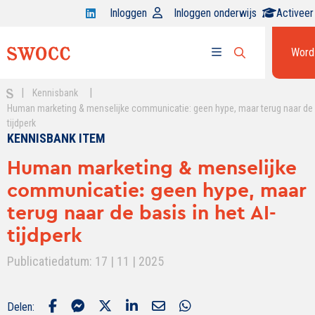
Open
Inloggen
Inloggen onderwijs
Activeer
Swocc
op
Word
Open
linkedin
Open
zoekbalk
menu
|
|
Kennisbank
Human marketing & menselijke communicatie: geen hype, maar terug naar de b
tijdperk
KENNISBANK ITEM
Human marketing & menselijke
communicatie: geen hype, maar
terug naar de basis in het AI-
tijdperk
Publicatiedatum: 17 | 11 | 2025
Delen: