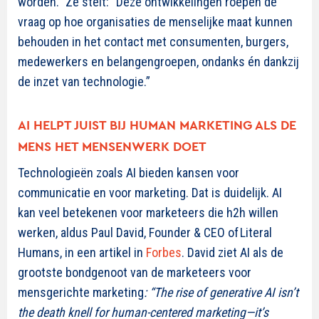
worden.” Ze stelt: “Deze ontwikkelingen roepen de
vraag op hoe organisaties de menselijke maat kunnen
behouden in het contact met consumenten, burgers,
medewerkers en belangengroepen, ondanks én dankzij
de inzet van technologie.”
AI HELPT JUIST BIJ HUMAN MARKETING ALS DE
MENS HET MENSENWERK DOET
Technologieën zoals AI bieden kansen voor
communicatie en voor marketing. Dat is duidelijk. AI
kan veel betekenen voor marketeers die h2h willen
werken, aldus
Paul David, Founder & CEO of
Literal
Humans,
in een artikel in
Forbes
.
David ziet AI als de
grootste bondgenoot van de marketeers voor
mensgerichte marketing
: “The rise of generative AI isn’t
the death knell for human-centered marketing—it’s