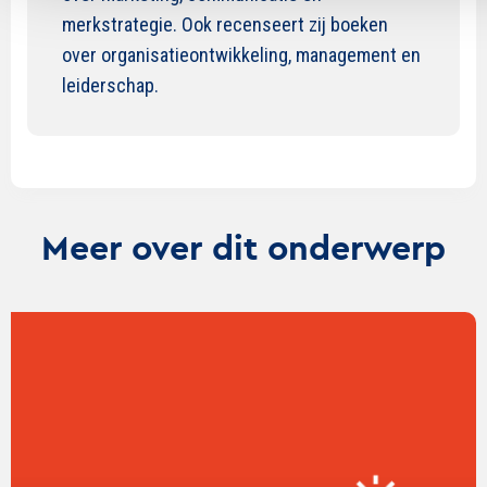
merkstrategie. Ook recenseert zij boeken
over organisatieontwikkeling, management en
leiderschap.
Meer over dit onderwerp
Lees
verder
over
Eindejaarssymposium
2025