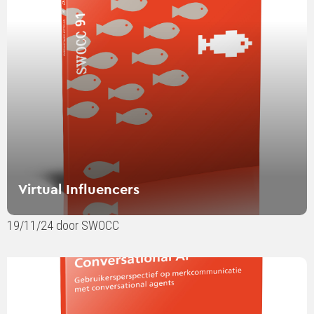
Virtual Influencers
19/11/24 door SWOCC
Lees
verder
over