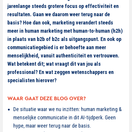
jarenlange
steeds grotere
focus op effectiviteit en
resultaten
. G
aan we
daarom
weer terug naar de
basis
?
Hoe dan ook, m
arketing verandert steeds
meer in
human marketing
met
human-
to
-human (h2h)
in plaats van b2b of b2c
als uitgangspunt
. En
ook op
communicatiegebied is er behoefte aan meer
menselijkheid
,
vanuit authenticiteit en vertrouwen.
Wat betekent dit
;
wat vraagt dit van jou als
professional? En w
at
zeggen wetenschappers en
specialisten hierover
?
WAAR GAAT DEZE BLOG OVER?
De situatie waar we nu inzitten: human marketing &
menselijke communicatie in dit AI-tijdperk. Geen
hype, maar weer terug naar de basis.