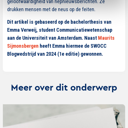
geloofwaardigheid van nepnieuwsberichten. Ze
drukken mensen met de neus op de feiten.
Dit artikel is gebaseerd op de bachelorthesis van
Emma Verweij, student Communicatiewetenschap
aan de Universiteit van Amsterdam. Naast
Maurits
Sijmonsbergen
heeft Emma hiermee de SWOCC
Blogwedstrijd van 2024 (1e editie) gewonnen.
Meer over dit onderwerp
Lees
verder
over
Wat