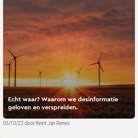
over
Echt
waar?
Waarom
we
desinformatie
geloven
en
verspreiden.
Echt waar? Waarom we desinformatie
geloven en verspreiden.
03/10/22 door Reint Jan Renes