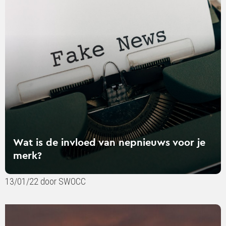
is
de
invloed
van
nepnieuws
voor
je
merk?
Wat is de invloed van nepnieuws voor je
merk?
13/01/22 door SWOCC
Lees
verder