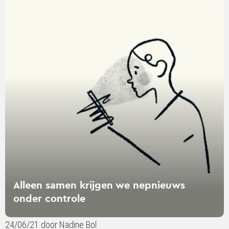
Lees
verder
over
Alleen
samen
krijgen
we
nepnieuws
onder
controle
Alleen samen krijgen we nepnieuws
onder controle
24/06/21 door Nadine Bol