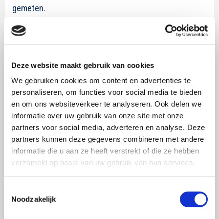
gemeten.
Hierna worden de verschillen tussen de drie groepen
geanalyseerd.
Ook wordt de mate van
nieuwsmediageletterdheid vooraf gemeten, zodat deze
Deze website maakt gebruik van cookies
kan worden meegenomen in de analyse.
We gebruiken cookies om content en advertenties te
personaliseren, om functies voor social media te bieden
RESULTATEN
en om ons websiteverkeer te analyseren. Ook delen we
informatie over uw gebruik van onze site met onze
Er kan worden geconcludeerd dat het tonen van een
partners voor social media, adverteren en analyse. Deze
factcheck ervoor zorgt dat men het nepnieuwsbericht
partners kunnen deze gegevens combineren met andere
als minder geloofwaardig ervaart. Dus factchecks zijn
informatie die u aan ze heeft verstrekt of die ze hebben
effectief in het verminderen van de geloofwaardighed
verzameld op basis van uw gebruik van hun services.
van een nepnieuwsbericht, waardoor het bericht
minder snel verspreid zal worden. Echter, is er geen
Toestemmingsselectie
Noodzakelijk
effect gevonden van het type factchecker. Of de
factcheck door AI of een mens wordt uitgevoerd,