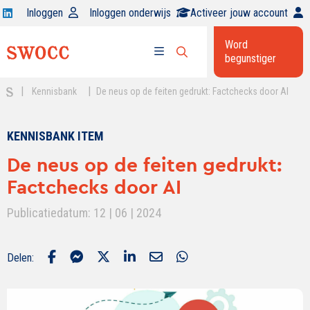
Open
Inloggen
Inloggen onderwijs
Activeer jouw account
Swocc
Word
op
begunstiger
Open
linkedin
Open
zoekbalk
menu
|
|
Kennisbank
De neus op de feiten gedrukt: Factchecks door AI
KENNISBANK ITEM
De neus op de feiten gedrukt:
Factchecks door AI
Publicatiedatum: 12 | 06 | 2024
Delen: