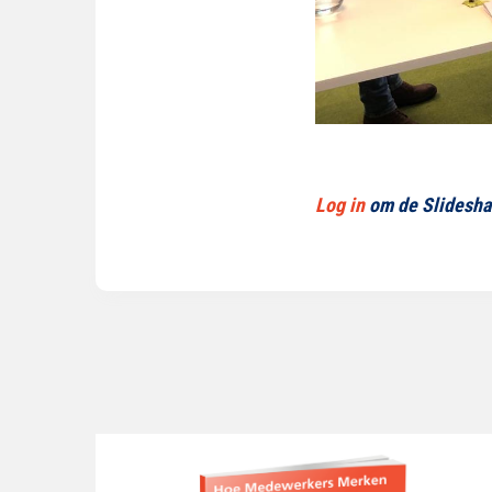
Log in
om de Slideshar
Lees
verder