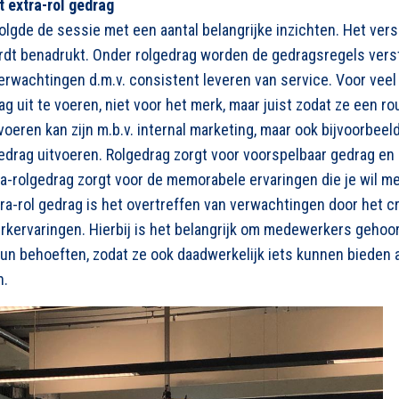
 extra-rol gedrag
lgde de sessie met een aantal belangrijke inzichten. Het vers
rdt benadrukt. Onder rolgedrag worden de gedragsregels verst
verwachtingen d.m.v. consistent leveren van service. Voor vee
ag uit te voeren, niet voor het merk, maar juist zodat ze een r
voeren kan zijn m.b.v. internal marketing, maar ook bijvoorbeeld
edrag uitvoeren. Rolgedrag zorgt voor voorspelbaar gedrag en
ra-rolgedrag zorgt voor de memorabele ervaringen die je wil 
ra-rol gedrag is het overtreffen van verwachtingen door het c
kervaringen. Hierbij is het belangrijk om medewerkers gehoor
 hun behoeften, zodat ze ook daadwerkelijk iets kunnen bieden
n.