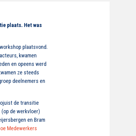
ie plaats. Het was
e workshop plaatsvond.
sacteurs, kwamen
leden en opeens werd
d kwamen ze steeds
 groep deelnemers en
juist de transitie
 (op de werkvloer)
eijersbergen en Bram
Hoe Medewerkers