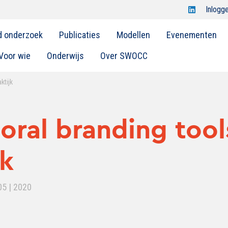
Open
Inlogg
Swocc
d onderzoek
Publicaties
Modellen
Evenementen
op
linkedin
Voor wie
Onderwijs
Over SWOCC
ktijk
oral branding tool
jk
05 | 2020