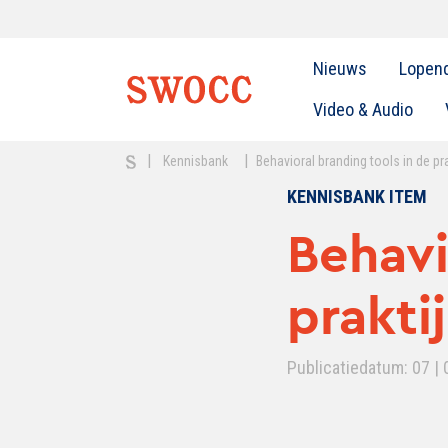
Nieuws
Lopen
Video & Audio
|
|
Kennisbank
Behavioral branding tools in de pra
KENNISBANK ITEM
Behavi
prakti
Publicatiedatum: 07 | 