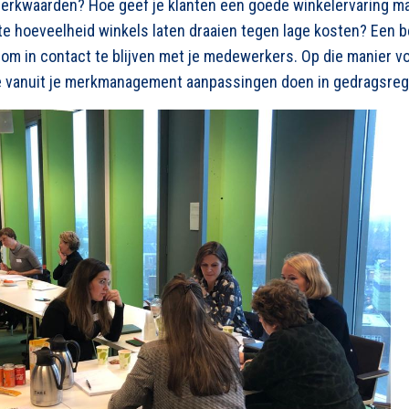
merkwaarden? Hoe geef je klanten een goede winkelervaring 
ote hoeveelheid winkels laten draaien tegen lage kosten? Een b
s om in contact te blijven met je medewerkers. Op die manier
e vanuit je merkmanagement aanpassingen doen in gedragsreg