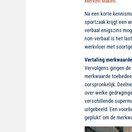
Merken Maken
.
Na een korte kennisma
sportzaak krijgt een 
verbaal enigszins mog
non-verbaal is het la
werkvloer met soortge
Vertaling merkwaarde
Vervolgens gingen de 
merkwaarde toebedeeld 
oorspronkelijk. Deel
over welke gedraging
verschillende superm
uitgebeeld. Een voorb
geplukt’ om de merkwaa