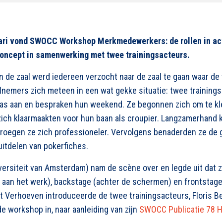
ri vond SWOCC Workshop Merkmedewerkers: de rollen in act
oncept in samenwerking met twee trainingsacteurs.
n de zaal werd iedereen verzocht naar de zaal te gaan waar d
nemers zich meteen in een wat gekke situatie: twee training
jas aan en bespraken hun weekend. Ze begonnen zich om te k
e zich klaarmaakten voor hun baan als croupier. Langzamerhan
droegen ze zich professioneler. Vervolgens benaderden ze de
itdelen van pokerfiches.
ersiteit van Amsterdam) nam de scène over en legde uit dat zo
t aan het werk), backstage (achter de schermen) en frontstage
t Verhoeven introduceerde de twee trainingsacteurs, Floris B
 de workshop in, naar aanleiding van zijn
SWOCC Publicatie 78 