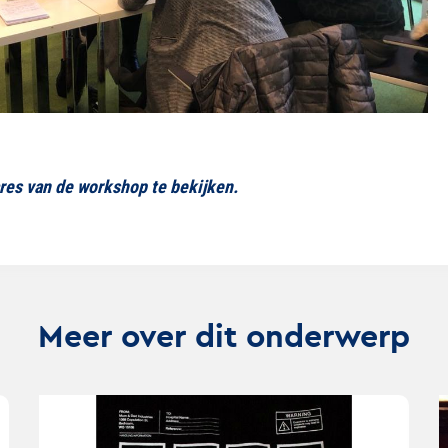
es van de workshop te bekijken.
Meer over dit onderwerp
Lees
Lee
verder
ver