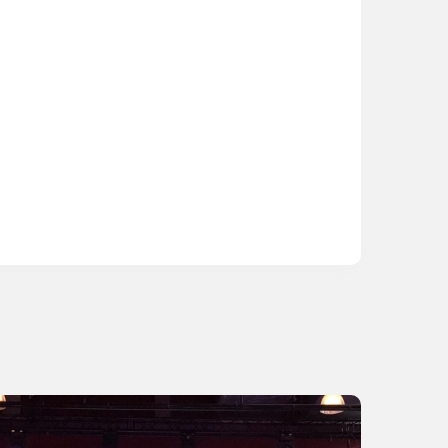
s
der