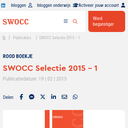
Open
Inloggen
Inloggen onderwijs
Activeer jouw account
Swocc
Word
op
begunstiger
Open
linkedin
Open
zoekbalk
menu
|
|
Publicaties
SWOCC Selectie 2015 – 1
ROOD BOEKJE
SWOCC Selectie 2015 - 1
Publicatiedatum: 19 | 02 | 2015
Delen: