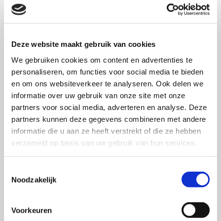
1)
De effectiviteit van bedrijfsblogs
–
Corporate
Reputation Review
2)
De klant leert je innoveren
–
European Journal of
Deze website maakt gebruik van cookies
Marketing
We gebruiken cookies om content en advertenties te
3)
Een goede klantrelatie door te vragen
–
International
personaliseren, om functies voor social media te bieden
Journal of Advertising
en om ons websiteverkeer te analyseren. Ook delen we
4)
Sponsoring rondom sportevenementen: niet altijd
informatie over uw gebruik van onze site met onze
slim
–
International Journal of Marketing
partners voor social media, adverteren en analyse. Deze
5)
Context essentieel bij stimuleren milieuvriendelijk
partners kunnen deze gegevens combineren met andere
gedrag
–
Journal of Advertising
informatie die u aan ze heeft verstrekt of die ze hebben
verzameld op basis van uw gebruik van hun services.
6)
De impact van positieve en negatieve WOM
–
Journal of Advertising
Toestemmingsselectie
7)
Het nut van kwalitatieve interacties in b2b brand
Noodzakelijk
communities
–
Industrial Marketing Management
8)
Creatief of effectief reclamemaken?
–
International
Voorkeuren
Journal of Advertising