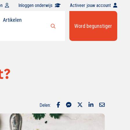
en
Inloggen onderwijs
Activeer jouw account
Artikelen
Word begunstiger
Open
zoekbalk
t?
Delen: