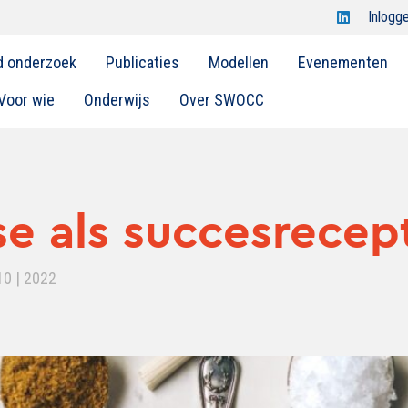
Open
Inlogg
Swocc
d onderzoek
Publicaties
Modellen
Evenementen
op
linkedin
Voor wie
Onderwijs
Over SWOCC
e als succesrecep
10 | 2022