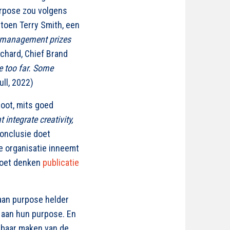
urpose zou volgens
r toen Terry Smith, een
’s management prizes
tchard, Chief Brand
e too far. Some
ull, 2022)
root, mits goed
integrate creativity,
onclusie doet
e organisatie inneemt
doet denken
publicatie
aan purpose helder
 aan hun purpose. En
erbaar maken van de