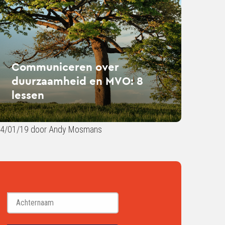
rzaamheid
:
sen
Communiceren over
duurzaamheid en MVO: 8
lessen
4/01/19 door Andy Mosmans
Achternaam