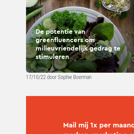
van
greenfluencers
om
milieuvriendelijk
gedrag
De potentie van
te
greenfluencers om
stimuleren
milieuvriendelijk gedrag te
stimuleren
17/10/22 door Sophie Boerman
Mail mij 1x per maan