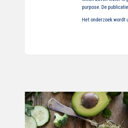
purpose. De publicati
Het onderzoek wordt 
Lees
verder
over
De
potentie