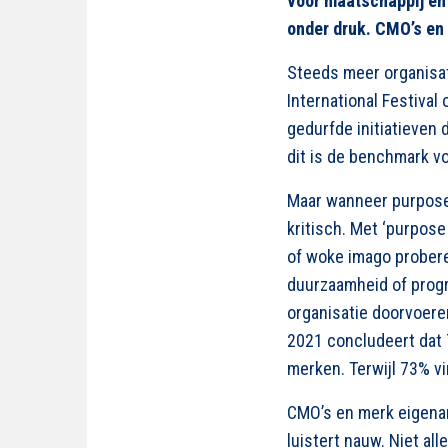
voor maatschappij en 
onder druk. CMO’s en 
Steeds meer organisa
International Festival
gedurfde initiatieven 
dit is de benchmark v
Maar wanneer purpose 
kritisch. Met ‘purpos
of woke imago probere
duurzaamheid of progre
organisatie doorvoere
2021 concludeert dat 
merken. Terwijl 73% v
CMO’s en merk eigenar
luistert nauw. Niet a