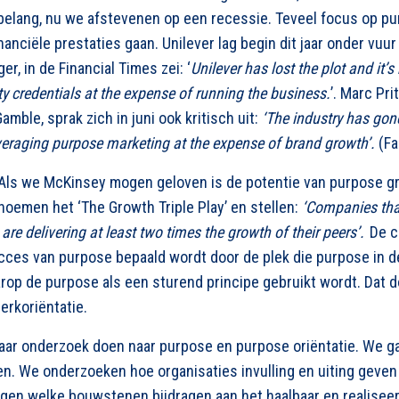
 belang, nu we afstevenen op een recessie. Teveel focus op p
inanciële prestaties gaan.
Unilever lag begin dit jaar onder vuu
r, in de Financial Times zei: ‘
Unilever has lost the plot and it
ty credentials at the expense of running the business.
’. Marc Pri
amble, sprak zich in juni ook kritisch uit:
‘The industry has gon
eraging purpose marketing at the expense of brand growth’.
(Fa
t? Als we McKinsey mogen geloven is de potentie van purpose g
noemen het ‘The Growth Triple Play’ en stellen:
‘Companies that 
are delivering at least two times the growth of their peers’.
De c
ces van purpose bepaald wordt door de plek die purpose in d
rop de purpose als een sturend principe gebruikt wordt.
Dat 
rkoriëntatie.
ar onderzoek doen naar purpose en purpose oriëntatie. We g
en. We onderzoeken hoe organisaties invulling en uiting geven
ijgen welke bouwstenen bijdragen aan het haalbaar en realise