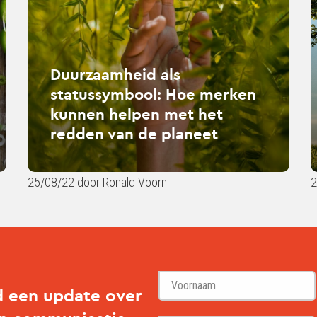
statussymbool:
duu
Hoe
en
merken
MVO
kunnen
8
helpen
les
Duurzaamheid als
met
statussymbool: Hoe merken
het
kunnen helpen met het
redden
redden van de planeet
van
de
planeet
25/08/22 door Ronald Voorn
2
d een update over
Voornaam