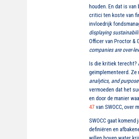
houden. En dat is van
critici ten koste van f
invloedrijk fondsmanage
displaying sustainabili
Officer van Proctor & G
companies are over-lev
Is die kritiek terech
geïmplementeerd.
Ze 
analytics, and purpose 
vermoeden dat het suc
en door de manier waa
47
van SWOCC, over me
SWOCC gaat komend ja
definiëren en afbaken
willen boven water kr