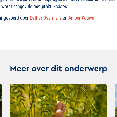
e wordt aangevuld met praktijkcases.
uitgevoerd door
Esther Overmars
en
Amber Kouwen
.
Meer over dit onderwerp
Lees
Lee
verder
ver
over
ove
Duurzaamheid
Com
als
ove