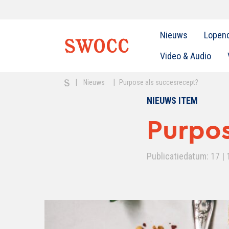
Nieuws
Lopen
Video & Audio
|
|
Nieuws
Purpose als succesrecept?
NIEUWS ITEM
Purpos
Publicatiedatum: 17 | 