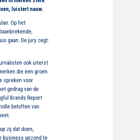
uwen in merken sterk
oen, luistert nauw.
lair.
Op het
t baanbrekende,
uis gaan. De jury zegt:
rnalisten ook uiterst
 merken die een groen
te spreken voor
 het gedrag van de
gful Brands Report
olle beloften van
neet.
p zij dat doen,
de business gezond te