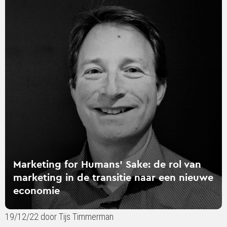
verder
over
Marketing
for
Humans’
Sake:
de
rol
van
marketing
in
de
transitie
Marketing for Humans’ Sake: de rol van
naar
marketing in de transitie naar een nieuwe
een
economie
nieuwe
economie
19/12/22 door Tijs Timmerman