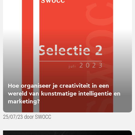
over
Hoe
organiseer
je
creativiteit
in
een
wereld
van
kunstmatige
intelligentie
en
Hoe organiseer je creativiteit in een
marketing?
wereld van kunstmatige intelligentie en
marketing?
25/07/23 door SWOCC
Lees