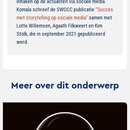
inhaken op de actualiteit via sociale media.
Komala schreef de SWOCC publicatie
“Succes
met storytelling op sociale media”
samen met
Lotte Willemsen, Agaath Filkweert en Kim
Stolk, die in september 2021 gepubliceerd
werd.
Meer over dit onderwerp
Lees
verder
over
Reclame: