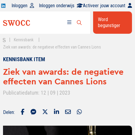
Open
Inloggen
Inloggen onderwijs
Activeer jouw account
Swocc
Word
op
begunstiger
Open
linkedin
Open
zoekbalk
menu
|
|
Kennisbank
Ziek van awards: de negatieve effecten van Cannes Lions
KENNISBANK ITEM
Ziek van awards: de negatieve
effecten van Cannes Lions
Publicatiedatum: 12 | 09 | 2023
Delen: