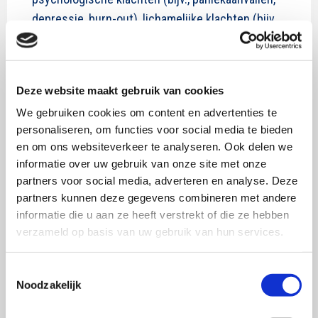
depressie, burn-out), lichamelijke klachten (bijv.,
allergische reacties, hart- en maagklachten,
obesitas) en alcohol- en drugsverslavingen
Door de stress ligt reputatieschade op de loer. Dit
Deze website maakt gebruik van cookies
komt op 3 manieren tot uiting:
We gebruiken cookies om content en advertenties te
1)
het
cheater effect
: wanneer het dagelijkse werk niet
personaliseren, om functies voor social media te bieden
en om ons websiteverkeer te analyseren. Ook delen we
voldoet aan de criteria om prijzen te winnen en klanten
informatie over uw gebruik van onze site met onze
risicomijdend zijn, kunnen creatieven hun toevlucht
partners voor social media, adverteren en analyse. Deze
zoeken tot fake werk, wat soms wordt verdedigd als
partners kunnen deze gegevens combineren met andere
een high-level oefening om hun werkelijke creatieve
informatie die u aan ze heeft verstrekt of die ze hebben
talent te tonen
verzameld op basis van uw gebruik van hun services.
2)
het creative blockage effect
: creatieve formules
Toestemmingsselectie
worden gebruikt om te proberen eerdere
Noodzakelijk
overwinningen te repliceren