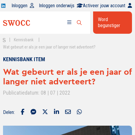
Open
Inloggen
Inloggen onderwijs
Activeer jouw account
Swocc
Word
op
begunstiger
Open
linkedin
Open
zoekbalk
menu
|
|
Kennisbank
Wat gebeurt er als je een jaar of langer niet adverteert?
KENNISBANK ITEM
Wat gebeurt er als je een jaar of
langer niet adverteert?
Publicatiedatum: 08 | 07 | 2022
Delen: