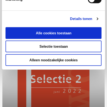
personaliseringsstrategieën
07/07/22 door SWOCC
Details tonen
Lees
Alle cookies toestaan
verder
over
SWOCC
Selectie toestaan
Selectie
2022
Alleen noodzakelijke cookies
-
2