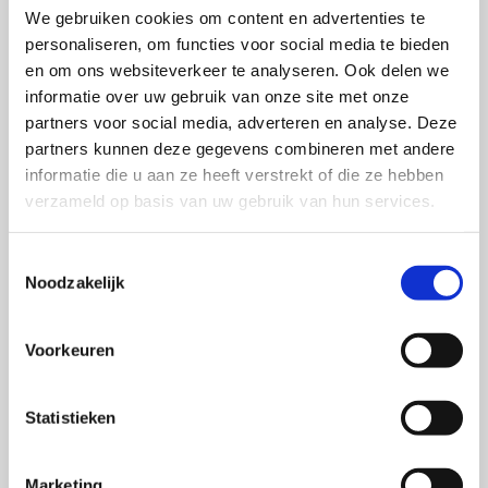
Meer over dit onderwerp
We gebruiken cookies om content en advertenties te
personaliseren, om functies voor social media te bieden
en om ons websiteverkeer te analyseren. Ook delen we
Lees
informatie over uw gebruik van onze site met onze
verder
partners voor social media, adverteren en analyse. Deze
over
partners kunnen deze gegevens combineren met andere
Zo
informatie die u aan ze heeft verstrekt of die ze hebben
denken
verzameld op basis van uw gebruik van hun services.
consumenten
over
Toestemmingsselectie
personaliseringsstrategieën
Noodzakelijk
Voorkeuren
Statistieken
Zo denken consumenten over
Marketing