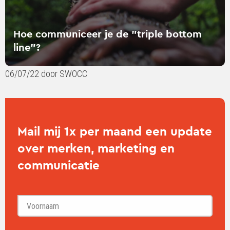
Hoe communiceer je de "triple bottom
line”?
06/07/22 door SWOCC
Mail mij 1x per maand een update
over merken, marketing en
communicatie
Voornaam