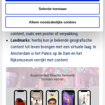
bijvoorbeeld brillen of sieraden uitproberen. Daarbij
is het ook mogelijk om animaties toe te voegen
Selectie toestaan
wanneer iemand knikt of knippert.
Marker tech
: hierbij kun je afbeeldingen herkennen
Alleen noodzakelijke cookies
en voorzien van dynamische en informatieve
content, zoals een poster of verpakking.
Landmarks
: hierbij kun je bekende geografische
content tot leven brengen met een virtuele laag. In
Amsterdam is het Paleis op de Dam en het
Rijksmuseum verrijkt met content.