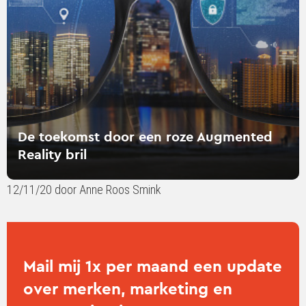
roze
Augmented
Reality
bril
De toekomst door een roze Augmented
Reality bril
12/11/20 door Anne Roos Smink
Mail mij 1x per maand een update
over merken, marketing en