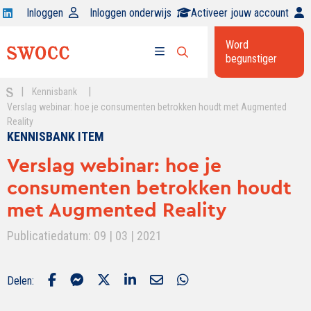
Open
Inloggen
Inloggen onderwijs
Activeer jouw account
Swocc
Word
op
begunstiger
Open
linkedin
Open
zoekbalk
menu
|
|
Kennisbank
Verslag webinar: hoe je consumenten betrokken houdt met Augmented
Reality
KENNISBANK ITEM
Verslag webinar: hoe je
consumenten betrokken houdt
met Augmented Reality
Publicatiedatum: 09 | 03 | 2021
Delen: