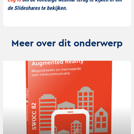
de Slideshares te bekijken.
Meer over dit onderwerp
Lees
verder
over
Augmented
Reality