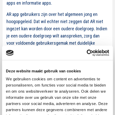
apps en informatie apps.
AR app gebruikers zijn over het algemeen jong en
hoogopgeleid. Dat wil echter niet zeggen dat AR niet
ingezet kan worden door een oudere doelgroep. Indien
je een oudere doelgroep wilt aanspreken, zorg dan
voor voldoende gebruikersgemak met duidelijke
instructies in de app. Anne Roos staat kort stil bij de
checklist die terugkomt in
SWOCC-publicatie 82
:
hiermee kun je nagaan op welke manier je AR kunt
Deze website maakt gebruik van cookies
inzetten voor jouw merk of campagne. De belangrijkste
tip: zorg ervoor dat je app zowel entertainment waarde
We gebruiken cookies om content en advertenties te
personaliseren, om functies voor social media te bieden
als functionele waarde heeft, zodat het een toevoeging
en om ons websiteverkeer te analyseren. Ook delen we
is voor de consument. Daarnaast is het belangrijk dat
informatie over uw gebruik van onze site met onze
het virtuele object er zo realistisch mogelijk uitziet.
partners voor social media, adverteren en analyse. Deze
partners kunnen deze gegevens combineren met andere
AR in social media apps