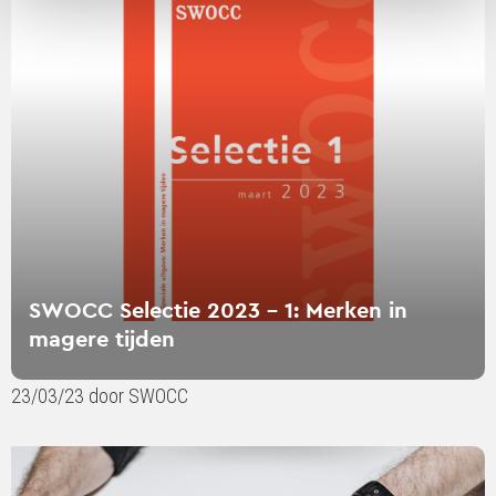
Selectie
2023
-
1:
Merken
in
magere
tijden
SWOCC Selectie 2023 - 1: Merken in
magere tijden
23/03/23 door SWOCC
Lees
verder