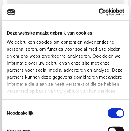
Onno Maathuis
is gespecialiseerd in
positionering en merkportfolio. Onno is
redactielid van de SWOCC Selectie en was tot
Deze website maakt gebruik van cookies
april 2019 bestuurslid van SWOCC.
We gebruiken cookies om content en advertenties te
personaliseren, om functies voor social media te bieden
en om ons websiteverkeer te analyseren. Ook delen we
informatie over uw gebruik van onze site met onze
partners voor social media, adverteren en analyse. Deze
Meer over dit onderwerp
partners kunnen deze gegevens combineren met andere
informatie die u aan ze heeft verstrekt of die ze hebben
verzameld op basis van uw gebruik van hun services.
Lees
verder
Toestemmingsselectie
over
Noodzakelijk
De
waarde