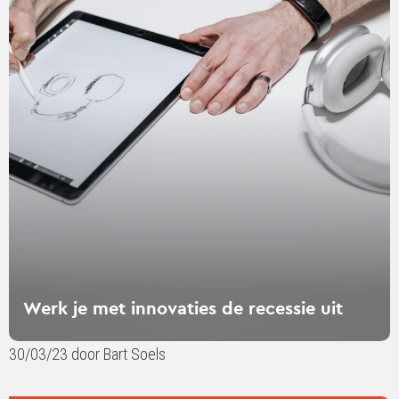
over
Werk
je
met
innovaties
de
recessie
uit
Werk je met innovaties de recessie uit
30/03/23 door Bart Soels