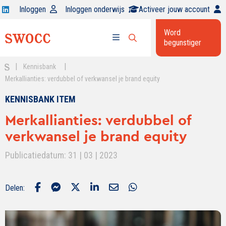
Open
Inloggen
Inloggen onderwijs
Activeer jouw account
Swocc
Word
op
begunstiger
Open
linkedin
Open
zoekbalk
menu
|
|
Kennisbank
Merkallianties: verdubbel of verkwansel je brand equity
KENNISBANK ITEM
Merkallianties: verdubbel of
verkwansel je brand equity
Publicatiedatum: 31 | 03 | 2023
Delen: