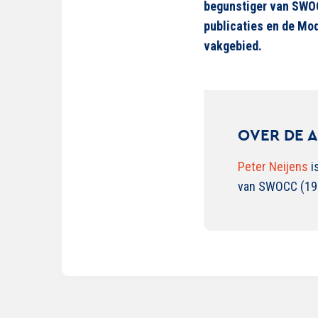
begunstiger van SW
publicaties en
de Mod
vakgebied.
OVER DE 
Peter Neijens
i
van SWOCC (199