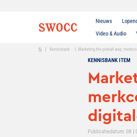
Nieuws
Lopen
Video & Audio
|
|
Kennisbank
Marketing the pinball way: merkcom
KENNISBANK ITEM
Market
merkc
digita
Publicatiedatum: 08 | 