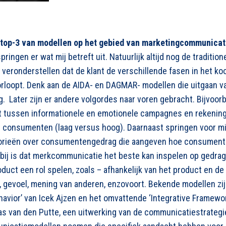
e top-3 van modellen op het gebied van marketingcommunicat
ringen er wat mij betreft uit. Natuurlijk altijd nog de tradition
 veronderstellen dat de klant de verschillende fasen in het k
rloopt. Denk aan de AIDA- en DAGMAR- modellen die uitgaan v
ag. Later zijn er andere volgordes naar voren gebracht. Bijvoor
t tussen informationele en emotionele campagnes en rekenin
 consumenten (laag versus hoog). Daarnaast springen voor mij
eorieën over consumentengedrag die aangeven hoe consumen
rbij is dat merkcommunicatie het beste kan inspelen op gedra
oduct een rol spelen, zoals – afhankelijk van het product en de
e, gevoel, mening van anderen, enzovoort. Bekende modellen zij
avior’ van Icek Ajzen en het omvattende ‘Integrative Framewor
s van den Putte, een uitwerking van de communicatiestrategi