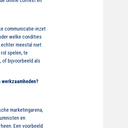
de online context en
lke communicatie-inzet
nder welke condities
 echter meestal niet
rol spelen, te
 of bijvoorbeeld als
un werkzaamheden?
sche marketingarena,
olumnisten en
orheen. Een voorbeeld