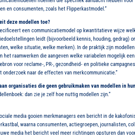
unicatiemodellen noemen die specifiek aandacht hebben voor 
ken en consumenten, zoals het Flipperkastmodel.”
eit deze modellen toe?
specificeert een communicatiemodel op kwantitatieve wijze we
edoelstellingen leidt (bijvoorbeeld kennis, houding, gedrag) o
n, welke situatie, welke merken). In de praktijk zijn modellen
jn het raamwerken die aangeven welke variabelen mogelijk een 
iebron voor reclame-, PR-, gezondheid- en politieke campagnes,
het onderzoek naar de effecten van merkcommunicatie.”
 aan organisaties die geen gebruikmaken van modellen in h
lenboek: dan zie je zelf hoe nuttig modellen zijn.”
ciale media gooien merkmanagers een bericht in de kakofoni
perkastbal, waarna consumenten, actiegroepen, journalisten, c
nieuwe media het bericht veel meer richtingen opsturen dan vo