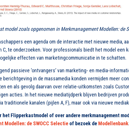
kast model zoals opgenomen in Merkmanagement Modellen: de 
nschappers een agenda om de interactie met nieuwe media, a
G en C, te onderzoeken. Voor professionals biedt het model een 
mogelijke effecten van marketingcommunicatie in te schatten.
end passieve ‘ontvangers’ van marketing- en media-informatie 
ve berichtgeving in de massamedia konden vermijden meer con
n en als gevolg daarvan over relatie-uitkomsten zoals Custo
 eigen acties. In het nieuwe mediatijdperk blijven bedrijven pro
 traditionele kanalen (pijlen A, F), maar ook via nieuwe mediaka
er het Flipperkastmodel of over andere merkmanagement mod
 Modellen: de SWOCC Selectie
of bezoek de
Modellenbank