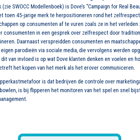
k (zie SWOCC Modellenboek) is Dove’s “Campaign for Real Beau
et toen 45-jarige merk te herpositioneren rond het zelfrespect
chappen op consumenten af te vuren zoals ze in het verlede
er consumenten in een gesprek over zelfrespect door traditio
ineren. Daarnaast verspreidden consumenten en maatschappel
eigen parodieën via sociale media, die vervolgens werden opge
e dit van invloed is op wat Dove klanten denken en voelen en 
etreft het kopen van het merk als het erover communiceren.
lipperkastmetafoor is dat bedrijven de controle over marketing
 bowlen, is bij flipperen het monitoren van het spel en snel bij
management.