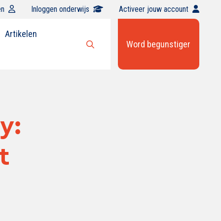
en
Inloggen onderwijs
Activeer jouw account
Artikelen
Word begunstiger
Open
zoekbalk
y:
t