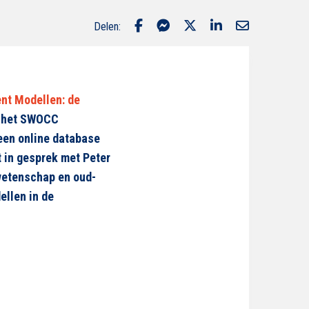
Delen:
t Modellen: de
n het SWOCC
 een online database
in gesprek met Peter
wetenschap en oud-
llen in de