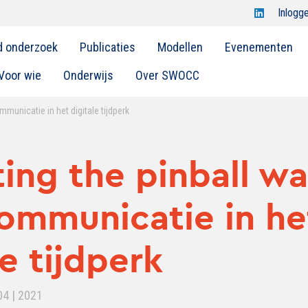
Open
Inlogg
Swocc
d onderzoek
Publicaties
Modellen
Evenementen
op
linkedin
Voor wie
Onderwijs
Over SWOCC
municatie in het digitale tijdperk
ing the pinball wa
ommunicatie in he
le tijdperk
04 | 2021