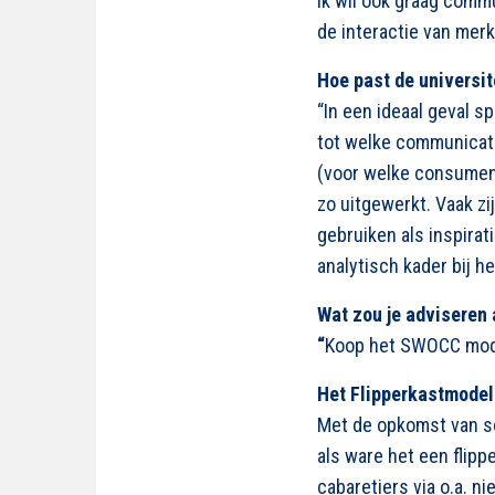
Ik wil ook graag comm
de interactie van mer
Hoe past de universit
“In een ideaal geval 
tot welke communicati
(voor welke consumente
zo uitgewerkt. Vaak zi
gebruiken als inspirat
analytisch kader bij 
Wat zou je adviseren
“
Koop het SWOCC model
Het Flipperkastmodel
Met de opkomst van so
als ware het een flip
cabaretiers via o.a. 