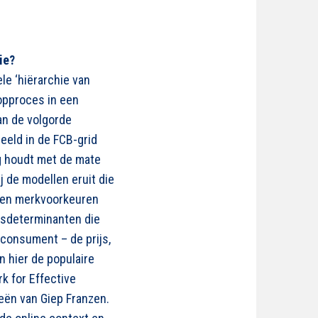
ie?
ele ‘hiërarchie van
oopproces in een
an de volgorde
beeld in de FCB-grid
g houdt met de mate
 de modellen eruit die
ten merkvoorkeuren
gsdeterminanten die
 consument – de prijs,
n hier de populaire
k for Effective
eën van Giep Franzen.