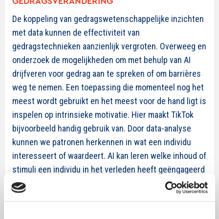
GEDRAGSVERANDERING
De koppeling van gedragswetenschappelijke inzichten
met data kunnen de effectiviteit van
gedragstechnieken aanzienlijk vergroten. Overweeg en
onderzoek de mogelijkheden om met behulp van AI
drijfveren voor gedrag aan te spreken of om barrières
weg te nemen. Een toepassing die momenteel nog het
meest wordt gebruikt en het meest voor de hand ligt is
inspelen op intrinsieke motivatie. Hier maakt TikTok
bijvoorbeeld handig gebruik van. Door data-analyse
kunnen we patronen herkennen in wat een individu
interesseert of waardeert. AI kan leren welke inhoud of
stimuli een individu in het verleden heeft geëngageerd
en kan voorspellen welke soort boodschap in de
toekomst waarschijnlijk zal resoneren. Ik zie ook de
potentie van koppeling met andere drijfveren of