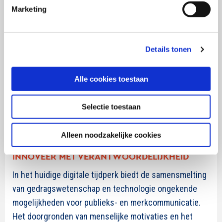
Marketing
Nieuwe gewoonte
: Bij aankoop biedt het merk een app
die bijhoudt hoeveel plastic flessen je hebt “bespaard”.
Gebruikers krijgen beloningen voor het bereiken van
Details tonen
besparingsmijlpalen. Na een maand hergebruik, stuurt
de app een melding: “Je hebt deze maand 60 plastic
Alle cookies toestaan
flessen bespaard! Ontvang 15% korting op onze
nieuwe eco-vriendelijke rugzak als dank.” Dit verbindt
Selectie toestaan
merkpromotie met positieve gedragsverandering en
klantenbinding.
Alleen noodzakelijke cookies
INNOVEER MET VERANTWOORDELIJKHEID
In het huidige digitale tijdperk biedt de samensmelting
van gedragswetenschap en technologie ongekende
mogelijkheden voor publieks- en merkcommunicatie.
Het doorgronden van menselijke motivaties en het