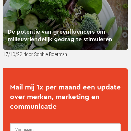
stimuleren
De potentie van greenfluencers om
milieuvriendelijk gedrag te stimuleren
17/10/22 door Sophie Boerman
Mail mij 1x per maand een update
over merken, marketing en
communicatie