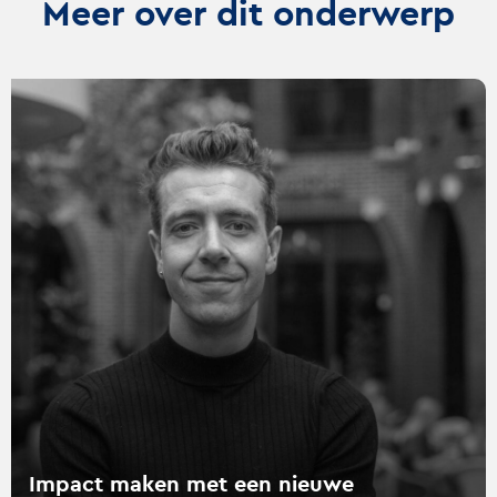
Meer over dit onderwerp
Lees
verder
over
Impact
maken
met
een
nieuwe
mediastrategie
Impact maken met een nieuwe