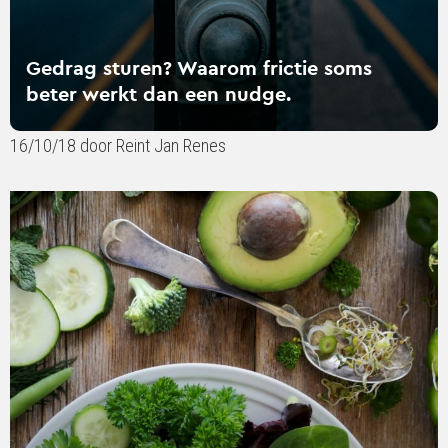
nudge.
Gedrag sturen? Waarom frictie soms
beter werkt dan een nudge.
16/10/18 door Reint Jan Renes
Lees
verder
over
De
potentie
van
greenfluencers
om
milieuvriendelijk
gedrag
te