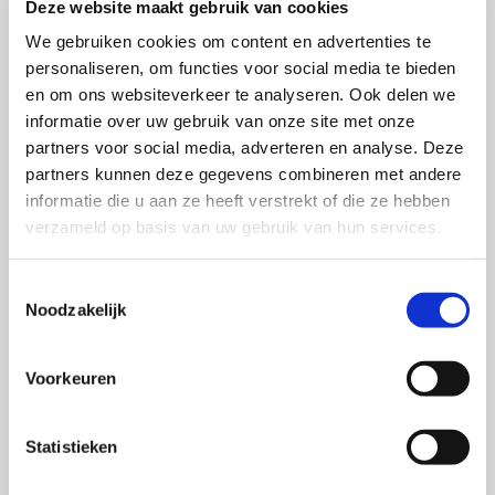
Deze website maakt gebruik van cookies
barrières. Denk bijvoorbeeld aan de barrière
gewoontegedrag. Data en AI kunnen helpen om (1)
We gebruiken cookies om content en advertenties te
personaliseren, om functies voor social media te bieden
gewoontegedrag te identificeren, (2) persoonlijke
en om ons websiteverkeer te analyseren. Ook delen we
interventies of campagnes invulling te geven en (3)
informatie over uw gebruik van onze site met onze
gewoontegedrag te vervangen en nieuwe gewoonten
partners voor social media, adverteren en analyse. Deze
te vormen, bijvoorbeeld door beloningen of andere
partners kunnen deze gegevens combineren met andere
incentives (functie als sociale actor en tool). Laten we
informatie die u aan ze heeft verstrekt of die ze hebben
een merk bekijken dat herbruikbare waterflessen
verzameld op basis van uw gebruik van hun services.
verkoopt om het gebruik van wegwerpplastic te
Toestemmingsselectie
verminderen.
Noodzakelijk
Gewoontegedrag
: Veel mensen kopen uit gewoonte
plastic wegwerpflessen.
Voorkeuren
Interventie
: Een merk lanceert een campagne over de
Statistieken
schadelijke effecten van wegwerpplastic op oceanen
en benadrukt de positieve impact van hergebruik.