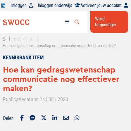
Open
Inloggen
Inloggen onderwijs
Activeer jouw account
Swocc
Word
op
begunstiger
Open
linkedin
Open
zoekbalk
menu
|
|
Kennisbank
Hoe kan gedragswetenschap communicatie nog effectiever maken?
KENNISBANK ITEM
Hoe kan gedragswetenschap
communicatie nog effectiever
maken?
Publicatiedatum: 24 | 08 | 2023
Delen: