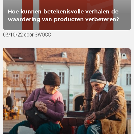
Hoe kunnen betekenisvolle verhalen de
waardering van producten verbeteren?
03/10/22 door SWOCC
Lees
verder
over
Zijn
betekenisvolle
reclames
effectief
wanneer
consumenten
worden
herinnerd
aan