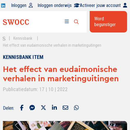
Open
Inloggen
Inloggen onderwijs
Activeer jouw account
Swocc
Word
op
begunstiger
Open
linkedin
Open
zoekbalk
menu
|
|
Kennisbank
Het effect van eudaimonische verhalen in marketinguitingen
KENNISBANK ITEM
Het effect van eudaimonische
verhalen in marketinguitingen
Publicatiedatum: 17 | 10 | 2022
Delen: