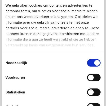
Meer over dit onderwerp
We gebruiken cookies om content en advertenties te
personaliseren, om functies voor social media te bieden
en om ons websiteverkeer te analyseren. Ook delen we
Lees
informatie over uw gebruik van onze site met onze
verder
partners voor social media, adverteren en analyse. Deze
over
partners kunnen deze gegevens combineren met andere
Hoe
informatie die u aan ze heeft verstrekt of die ze hebben
definieer
verzameld op basis van uw gebruik van hun services.
je
Brand
Toestemmingsselectie
Awareness?
Noodzakelijk
Voorkeuren
Statistieken