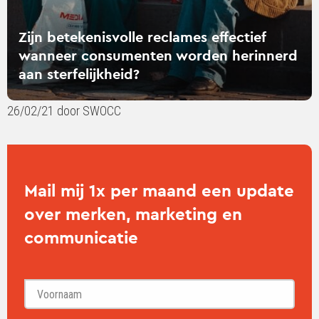
sterfelijkheid?
Zijn betekenisvolle reclames effectief
wanneer consumenten worden herinnerd
aan sterfelijkheid?
26/02/21 door SWOCC
Mail mij 1x per maand een update
over merken, marketing en
communicatie