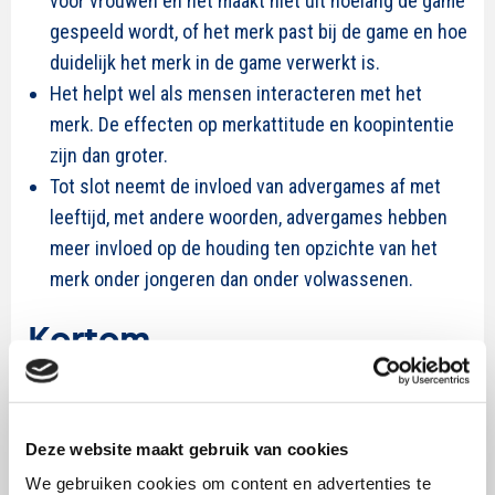
voor vrouwen en het maakt niet uit hoelang de game
gespeeld wordt, of het merk past bij de game en hoe
duidelijk het merk in de game verwerkt is.
Het helpt wel als mensen interacteren met het
merk. De effecten op merkattitude en koopintentie
zijn dan groter.
Tot slot neemt de invloed van advergames af met
leeftijd, met andere woorden, advergames hebben
meer invloed op de houding ten opzichte van het
merk onder jongeren dan onder volwassenen.
Kortom
In vergelijking met andere vormen van reclame is een
advergame een effectief middel om merkattitudes en
gedrag te beïnvloeden, vooral onder jongeren en als er
Deze website maakt gebruik van cookies
in het spel geïnteracteerd wordt met het merk. Om
We gebruiken cookies om content en advertenties te