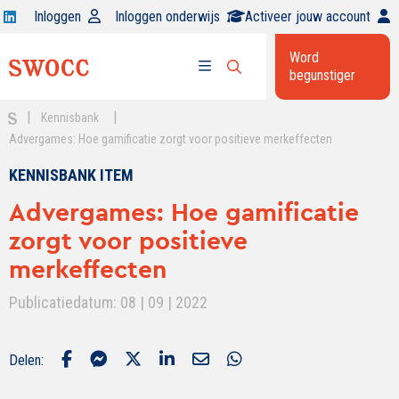
Open
Inloggen
Inloggen onderwijs
Activeer jouw account
Swocc
Word
op
begunstiger
Open
linkedin
Open
zoekbalk
menu
|
|
Kennisbank
Advergames: Hoe gamificatie zorgt voor positieve merkeffecten
KENNISBANK ITEM
Advergames: Hoe gamificatie
zorgt voor positieve
merkeffecten
Publicatiedatum: 08 | 09 | 2022
Delen: