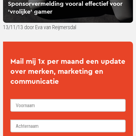
Sponsorvermelding vooral effectief voor
‘vrolijke’ gamer
13/11/13 door Eva van Reijmersdal
Mail mij 1x per maand een update
over merken, marketing en
communicatie
Voornaam