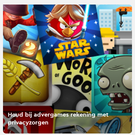
Lees
verder
over
Houd
bij
advergames
rekening
met
privacyzorgen
Houd bij advergames rekening met
privacyzorgen