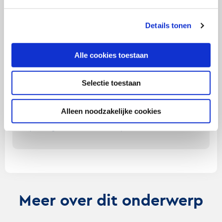
OVER DE AUTEUR
Details tonen
Dr. Eva van Reijmersdal
werkt als universitair
Alle cookies toestaan
hoofddocent Persuasieve Communicatie aan
de Universiteit van Amsterdam. Eva is een
Selectie toestaan
expert op het gebied van de effecten van
branded content, influencer marketing en
Alleen noodzakelijke cookies
andere vormen van geïntegreerde reclame
(advergames, advertorials).
Meer over dit onderwerp