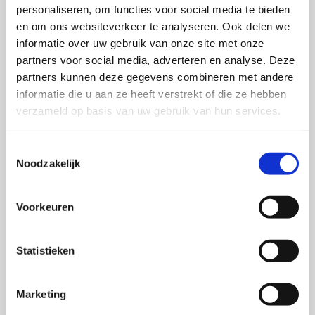
merkherinnering te stimuleren is een advergame
personaliseren, om functies voor social media te bieden
en om ons websiteverkeer te analyseren. Ook delen we
minder geschikt. Een punt van aandacht is dat
informatie over uw gebruik van onze site met onze
advergames, in vergelijking met andere vormen van
partners voor social media, adverteren en analyse. Deze
reclame, minder goed als reclame herkend worden. In
partners kunnen deze gegevens combineren met andere
het kader van transparantie is het belangrijk dat
informatie die u aan ze heeft verstrekt of die ze hebben
duidelijk wordt gemaakt (bijvoorbeeld door middel van
verzameld op basis van uw gebruik van hun services.
een label), dat een advergame reclame is.
Toestemmingsselectie
Meer weten? Dit blogartikel is gebaseerd op volgende
Noodzakelijk
onderstaande publicatie:
Voorkeuren
Van Berlo, Z. M. C., Van Reijmersdal, E. A.
and Eisend,
M. (2021).
The Gamification of Branded Content: A
Meta Analysis of Advergame Effects
.
Journal of
Statistieken
Advertising, 50
(2), 179-196.
Je vindt het artikel
hier
.
Marketing