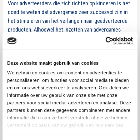
Voor adverteerders die zich richten op kinderen is het
goed te weten dat advergames zeer succesvol zijn in
het stimuleren van het verlangen naar geadverteerde
producten. Alhoewel het inzetten van advergames
commercieel gezien dus alleen maar voordelen lijkt op
te leveren, is het gezien de resultaten van dit
onderzoek wel de vraag in hoeverre het ethisch
Deze website maakt gebruik van cookies
wenselijk is om deze techniek in te zetten ter promotie
We gebruiken cookies om content en advertenties te
van ongezonde voedingsmiddelen.
personaliseren, om functies voor social media te bieden
Het volledige artikel van Folkvord, Anschütz, Wiers en
en om ons websiteverkeer te analyseren. Ook delen we
informatie over uw gebruik van onze site met onze
Buijzen is getiteld ‘The role of attentional bias in the
partners voor social media, adverteren en analyse. Deze
effect of food advertising on actual food intake among
partners kunnen deze gegevens combineren met andere
children’ en verscheen in Appetite (2015), Volume 84,
informatie die u aan ze heeft verstrekt of die ze hebben
pp. 251-258. Dit artikel vindt u
hier
(betaald).
verzameld op basis van uw gebruik van hun services.