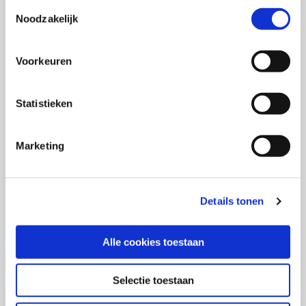
Toestemmingsselectie
Noodzakelijk
OVER DE AUTEUR
Voorkeuren
Dr. Esther Rozendaal
is universitair
hoofddocent Communication and Behavioural
Change aan de Erasmus Universiteit
Statistieken
Rotterdam. Haar onderzoek richt zich op de
digitale veerkracht van jongeren. In het
Marketing
bijzonder onderzoekt zij hoe kinderen en
tieners geholpen kunnen worden om zich
online mediawijs te gedragen.
Details tonen
Alle cookies toestaan
Selectie toestaan
Meer over dit onderwerp