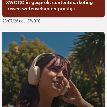
SWOCC in gesprek: contentmarketing
tussen wetenschap en praktijk
28/07/26 door SWOCC
Lees
verder
over
Your
favourite
playlist
might
be
doing
more
than
you
think!