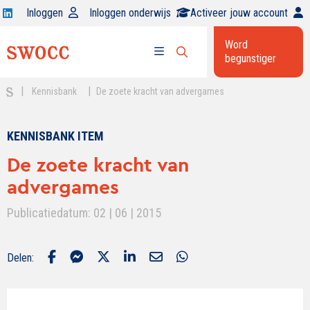
Open
Inloggen
Inloggen onderwijs
Activeer jouw account
Swocc
Word
op
begunstiger
Open
linkedin
Open
zoekbalk
menu
|
|
Kennisbank
De zoete kracht van advergames
KENNISBANK ITEM
De zoete kracht van
advergames
Publicatiedatum: 02 | 06 | 2015
Delen: