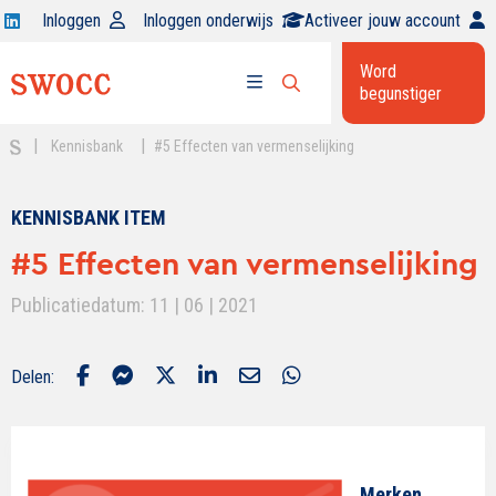
Open
Inloggen
Inloggen onderwijs
Activeer jouw account
Swocc
Word
op
begunstiger
Open
linkedin
Open
zoekbalk
menu
|
|
Kennisbank
#5 Effecten van vermenselijking
KENNISBANK ITEM
#5 Effecten van vermenselijking
Publicatiedatum: 11 | 06 | 2021
Delen:
Merken