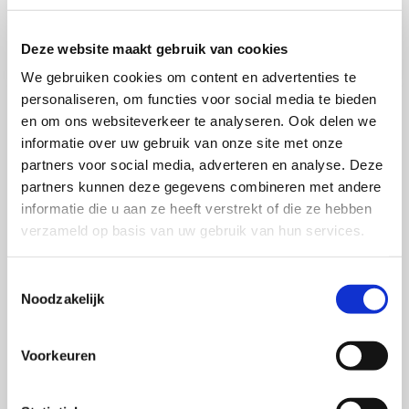
Deze website maakt gebruik van cookies
We gebruiken cookies om content en advertenties te
personaliseren, om functies voor social media te bieden
en om ons websiteverkeer te analyseren. Ook delen we
Meer over dit onderwerp
informatie over uw gebruik van onze site met onze
partners voor social media, adverteren en analyse. Deze
partners kunnen deze gegevens combineren met andere
Lees
informatie die u aan ze heeft verstrekt of die ze hebben
verder
verzameld op basis van uw gebruik van hun services.
over
#3
Toestemmingsselectie
Betekenis
Noodzakelijk
van
het
merk
Voorkeuren
als
mens