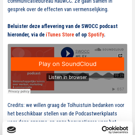
communicatiebureau RauwCC. Ze gaan samen in
gesprek over de effecten van vermenselijking.
Beluister deze aflevering van de SWOCC podcast
hieronder, via de
iTunes Store
of op
Spotify
.
Credits: we willen graag de Tolhuistuin bedanken voor
het beschikbaar stellen van de Podcastwerkplaats
voor deze opname, en onze begunstigers voor het
mogelijk maken van het onderzoek uit deze publicatie.