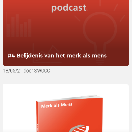
mens
#4 Belijdenis van het merk als mens
18/05/21 door SWOCC
Lees
verder
over
Merk
als
Mens