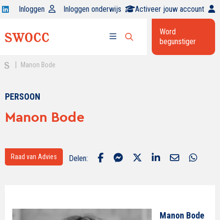
Open
Inloggen
Inloggen onderwijs
Activeer jouw account
Swocc
Word
op
begunstiger
Open
linkedin
Open
zoekbalk
menu
|
Manon Bode
PERSOON
Manon Bode
Raad van Advies
Delen:
Manon Bode