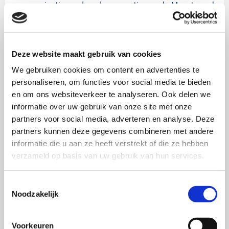
communicatie rondom de renovatie van de Maastunnel
van de bouw naar RAUWcc gegaan. Van klant- naar
bureauzijde. Als strateeg bij
RAUWcc
houdt ze zich
dagelijks bezig met de vragen en uitdagingen van hun
Deze website maakt gebruik van cookies
diverse klanten in de B2B-markt voor altijd weer
We gebruiken cookies om content en advertenties te
verschillende doelgroepen.
personaliseren, om functies voor social media te bieden
en om ons websiteverkeer te analyseren. Ook delen we
“
Bij mijn eerste werkgever werden destijds door mijn
informatie over uw gebruik van onze site met onze
manager de SWOCC-boekjes als verplichte kost onder
partners voor social media, adverteren en analyse. Deze
mijn neus geschoven. En daar ben ik maar al te blij mee.
partners kunnen deze gegevens combineren met andere
De onderzoeken houden je scherp, dagen je uit om na te
informatie die u aan ze heeft verstrekt of die ze hebben
verzameld op basis van uw gebruik van hun services.
blijven denken. Want als communicatiestrateeg kan je
nou ook weer niet alles op je onderbuikgevoel doen.
Toestemmingsselectie
Ik word heel blij als een merk of organisatie de collega’s
Noodzakelijk
die er werken weet te bewegen, te activeren. Om
vervolgens met hen de andere stakeholders te bereiken.
”
Voorkeuren