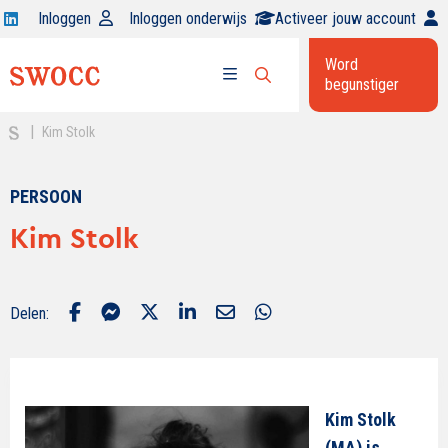
Open
Inloggen
Inloggen onderwijs
Activeer jouw account
Swocc
Word
op
begunstiger
Open
linkedin
Open
zoekbalk
menu
|
Kim Stolk
PERSOON
Kim Stolk
Delen:
Kim Stolk
(MA) is