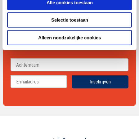
Alle cookies toestaan
over merken, marketing en
communicatie
Selectie toestaan
Alleen noodzakelijke cookies
Voornaam
Achternaam
Inschrijven