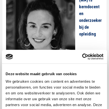
kerndocent
en
onderzoeker
bij de
opleiding
Communicatie aan de Hogeschool Rotterdam. Kim is,
mede door haar ervaring in de beroepspraktijk,
gespecialiseerd in contentstrategie en
Deze website maakt gebruik van cookies
(visual) storytelling en geeft daarin colleges
We gebruiken cookies om content en advertenties te
binnen de minor PR Creating Stories. Daarnaast is zij
personaliseren, om functies voor social media te bieden
en om ons websiteverkeer te analyseren. Ook delen we
momenteel bezig met een literatuuronderzoek naar
informatie over uw gebruik van onze site met onze
de definitie en eigenschappen van een goede
partners voor social media, adverteren en analyse. Deze
‘story’ op social media en de mogelijke effecten