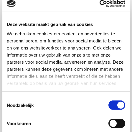
onderzoekster. Begin 2009 bracht zij haar eerste
SWOCC-publicatie uit, in maart 2011 gevolgd door
haar tweede, en tevens laatste onderzoek, die zij
Deze website maakt gebruik van cookies
schreef in samenwerking met Robert van
We gebruiken cookies om content en advertenties te
Ossenbruggen.
personaliseren, om functies voor social media te bieden
en om ons websiteverkeer te analyseren. Ook delen we
informatie over uw gebruik van onze site met onze
SWOCC PUBLICATIES
partners voor social media, adverteren en analyse. Deze
Klantinzicht
partners kunnen deze gegevens combineren met andere
informatie die u aan ze heeft verstrekt of die ze hebben
Merkoriëntatie als
verzameld op basis van uw gebruik van hun services.
succesrecept
Toestemmingsselectie
Noodzakelijk
Voorkeuren