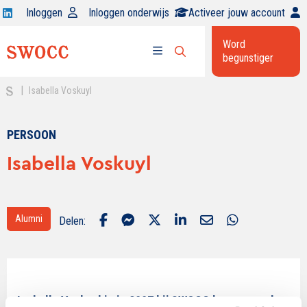
Open
Inloggen
Inloggen onderwijs
Activeer jouw account
Swocc
Word
op
begunstiger
Open
linkedin
Open
zoekbalk
menu
|
Isabella Voskuyl
PERSOON
Isabella Voskuyl
Alumni
Delen:
Isabella Voskuyl is in 2007 bij SWOCC begonnen als