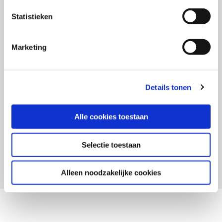
Mail mij 1x per maand een update
over merken, marketing en
Statistieken
communicatie
Marketing
Details tonen
Voornaam
Alle cookies toestaan
Achternaam
Inschrijven
Selectie toestaan
Alleen noodzakelijke cookies