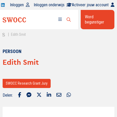
Open
Inloggen
Inloggen onderwijs
Activeer jouw account
Swocc
Word
op
begunstiger
Open
linkedin
Open
zoekbalk
menu
|
Edith Smit
PERSOON
Edith Smit
SWOCC Research Grant Jury
Delen: