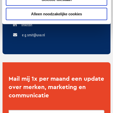
Smit
Alleen noodzakelijke cookies
twitter
linkedin
e.g.smit@uva.nl
Mail mij 1x per maand een update
over merken, marketing en
communicatie