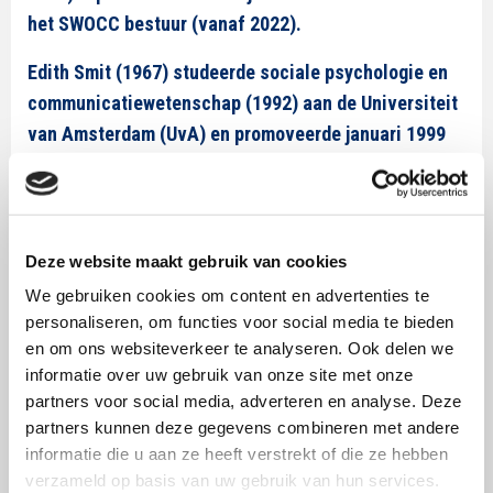
het SWOCC bestuur (vanaf 2022).
Edith Smit (1967) studeerde sociale psychologie en
communicatiewetenschap (1992) aan de Universiteit
van Amsterdam (UvA) en promoveerde januari 1999
op een proefschrift naar reclamebeleving in
verschillende mediumtypen. Van 2006 tot en met
2009 was Edith bijzonder hoogleraar Customer Media
aan de UvA, namens de Stichting Leerstoel Customer
Deze website maakt gebruik van cookies
Media.
We gebruiken cookies om content en advertenties te
personaliseren, om functies voor social media te bieden
Edith publiceert regelmatig in nationale en
en om ons websiteverkeer te analyseren. Ook delen we
internationale vakbladen over beïnvloeding en
informatie over uw gebruik van onze site met onze
weerstand tegen beïnvloeding, vermenging tussen
partners voor social media, adverteren en analyse. Deze
reclame en media-inhoud, de uitdaging om
partners kunnen deze gegevens combineren met andere
informatie die u aan ze heeft verstrekt of die ze hebben
milieuvriendelijk te gedragen en de manier waarop
verzameld op basis van uw gebruik van hun services.
mensen hun gezondheidsrisico inschatten.