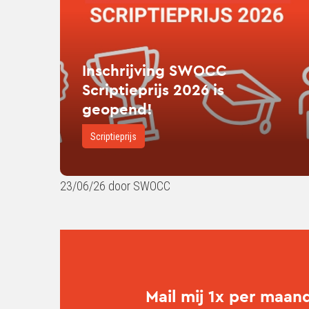
Scriptieprijs
2026
is
geopend!
Inschrijving SWOCC
Scriptieprijs 2026 is
geopend!
Scriptieprijs
23/06/26 door SWOCC
Mail mij 1x per maan