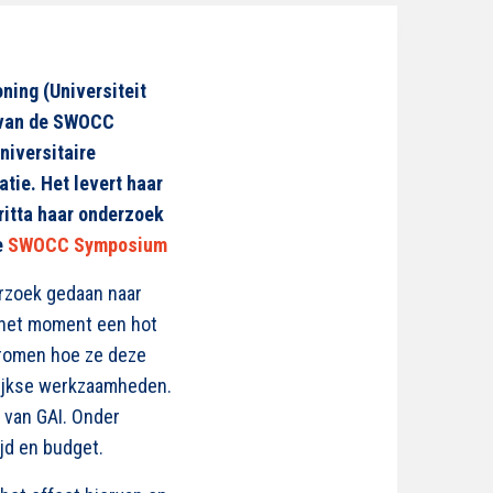
ning (Universiteit
 van de SWOCC
universitaire
tie. Het levert haar
ritta
haar onderzoek
e
SWOCC Symposium
rzoek
gedaan naar
p het moment een hot
tromen
hoe ze deze
lijkse werkzaamheden.
 van GAI. Onder
ijd en budget.