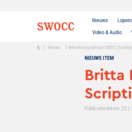
Nieuws
Lopen
Video & Audio
|
|
Nieuws
Britta Koning winnaar SWOCC Scriptiep
NIEUWS ITEM
Britt
Script
Publicatiedatum: 25 | 