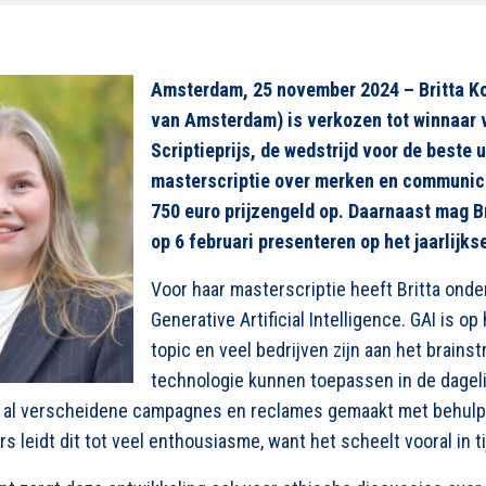
Amsterdam, 25 november 2024 –
Britta
Ko
van Amsterdam) is verkozen tot winnaar
Scriptieprijs, de wedstrijd voor de beste 
masterscriptie over merken en communica
750 euro prijzengeld op. Daarnaast mag
B
op 6 februari presenteren op het jaarlijks
Voor
haar masterscriptie heeft
Britta
onde
Generative
Artificial
Intelligence. GAI is o
topic en veel bedrijven zijn aan het
brains
technologie kunnen toepassen in de dage
jd al verscheidene campagnes en reclames gemaakt met behulp
s leidt dit tot veel enthousiasme, want het scheelt vooral in t