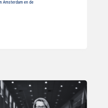
van Amsterdam en de
s
der
r
k
nis