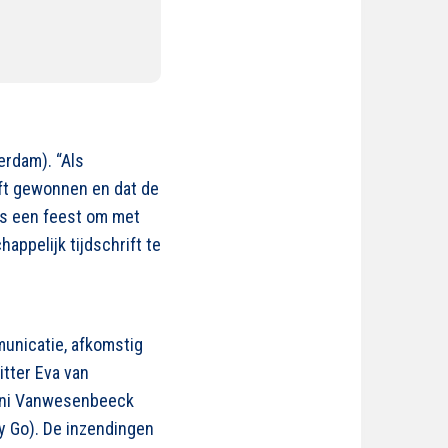
terdam).
“
Als
eft gewonnen en dat
de
s een feest om met
ppelijk tijdschrift te
municatie, afkomstig
itter
Eva van
ni
Vanwesenbeeck
y
Go). De inzendingen