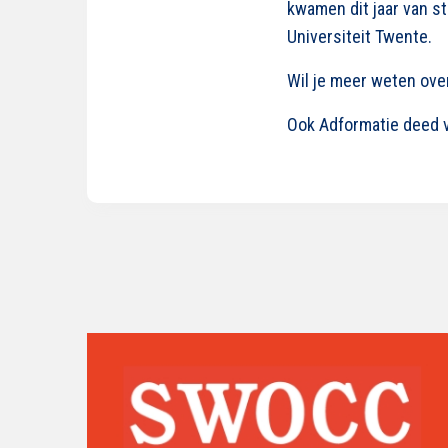
kwamen dit jaar van s
Universiteit Twente.
Wil je meer weten over
Ook Adformatie deed v
Lees
verder
over
Inschrijving
SWOCC