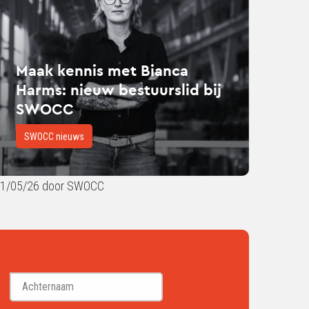
nca
ms:
uw
Maak kennis met Bianca
uurslid
Harms: nieuw bestuurslid bij
SWOCC
OCC
SWOCC nieuws
1/05/26 door SWOCC