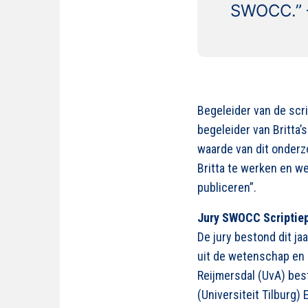
SWOCC.” –
Begeleider van de scr
begeleider van
Britta’s
waarde van dit onderz
Britta
te werken en we 
publiceren
”
.
Jury SWOCC Scriptiep
De jury bestond dit ja
uit de wetenschap en p
Reijmersdal
(UvA) best
(Universiteit Tilburg)