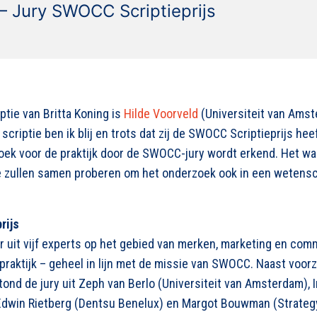
 Jury SWOCC Scriptieprijs
iptie van
Britta
Koning
i
s
Hilde
Voorveld
(Universiteit van Ams
scriptie ben ik blij en trots dat
zij de SWOCC Scriptieprijs he
oek voor de praktijk door
de
SWOCC
-jury
wordt erkend. Het wa
zullen samen proberen om het onderzoek ook in een wetenscha
rijs
ar uit vijf experts op het gebied van merken, marketing en com
raktijk – geheel in lijn met de missie van SWOCC. Naast voorz
ond de jury uit
Zeph
van Berlo
(Universiteit van Amsterdam),
I
Edwin Rietberg
(Dentsu Benelux) en
Margot Bouwman
(
Strateg