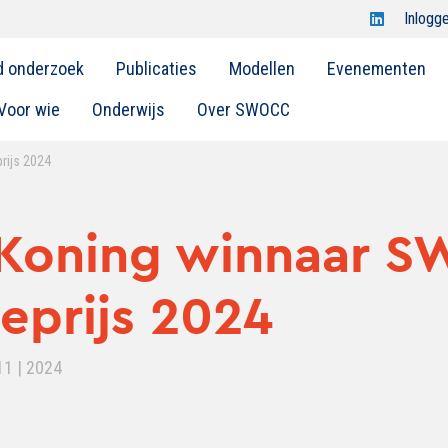
Open
Inlogg
Swocc
d onderzoek
Publicaties
Modellen
Evenementen
op
linkedin
Voor wie
Onderwijs
Over SWOCC
rijs 2024
a Koning winnaar 
ieprijs 2024
11 | 2024