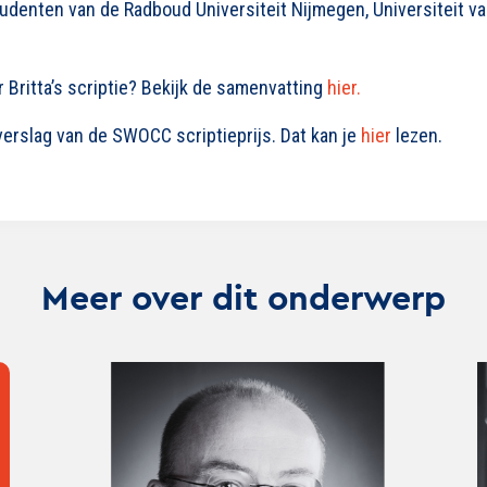
tudenten van de Radboud Universiteit Nijmegen, Universiteit 
 Britta’s scriptie? Bekijk de samenvatting
hier.
erslag van de SWOCC scriptieprijs. Dat kan je
hier
lezen.
Meer over dit onderwerp
Lees
Lee
verder
ver
over
ove
Maak
Maa
kennis
ken