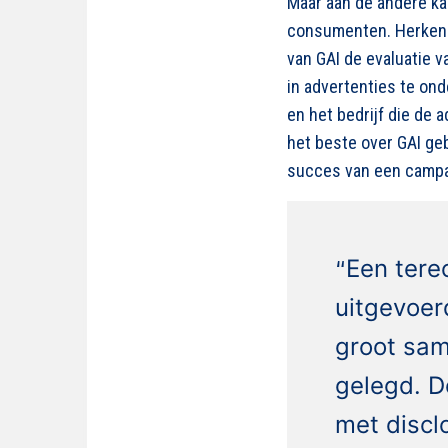
Maar aan de andere ka
consumenten. Herkenne
van GAI de evaluatie v
in advertenties te on
en het bedrijf die de 
het beste over GAI ge
succes van een camp
“
Een tere
uitgevoer
groot sam
gelegd. D
met discl