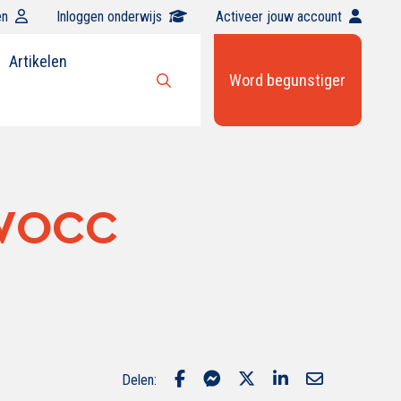
en
Inloggen onderwijs
Activeer jouw account
Artikelen
Word begunstiger
Open
zoekbalk
SWOCC
Delen: