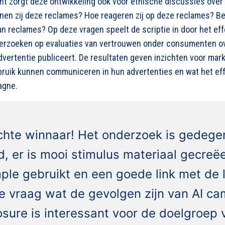
nt zorgt deze ontwikkeling ook voor ethische discussies over 
n zij deze reclames? Hoe reageren zij op deze reclames? Be
an reclames? Op deze vragen speelt de scriptie in door het eff
derzoeken op evaluaties van vertrouwen onder consumenten ov
advertentie publiceert. De resultaten geven inzichten voor mark
bruik kunnen communiceren in hun advertenties en wat het effe
agne.
chte winnaar! Het onderzoek is gedege
d, er is mooi stimulus materiaal gecreë
ple gebruikt en een goede link met de l
e vraag wat de gevolgen zijn van AI c
osure is interessant voor de doelgroep 