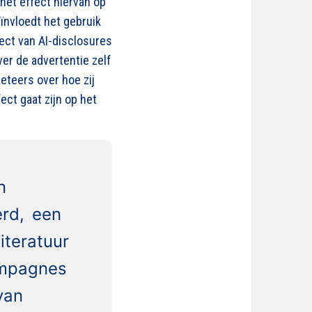
het effect hiervan op
ïnvloedt het gebruik
ect van AI-
disclosures
er de advertentie zelf
eteers over hoe zij
ct gaat zijn op het
n
erd, een
iteratuur
ampagnes
van