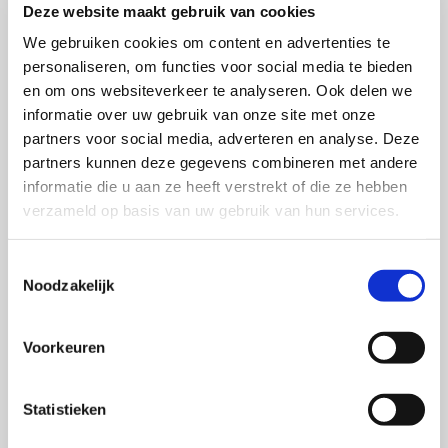
Deze website maakt gebruik van cookies
Volgens WPP Media maakt dat de rol van
We gebruiken cookies om content en advertenties te
wetenschappelijk onderzoek alleen maar relevanter.
personaliseren, om functies voor social media te bieden
Het biedt een noodzakelijk tegenwicht in een
en om ons websiteverkeer te analyseren. Ook delen we
omgeving waarin snelheid en efficiëntie vaak de
informatie over uw gebruik van onze site met onze
boventoon voeren. ‘’Je hebt toch gefundeerd
partners voor social media, adverteren en analyse. Deze
onderzoek nodig,’’ zegt Sanne. ‘’Er zijn al genoeg
partners kunnen deze gegevens combineren met andere
meningen, dus wetenschappelijk onderbouwd
informatie die u aan ze heeft verstrekt of die ze hebben
verzameld op basis van uw gebruik van hun services.
onderzoek kunnen we er niet genoeg van hebben.’’
Tegelijkertijd vraagt deze ontwikkeling om een nieuwe
Toestemmingsselectie
balans. Onderzoek moet niet alleen grondig zijn, maar
Noodzakelijk
ook toegankelijk en toepasbaar blijven in een wereld
waarin technologie een steeds grotere rol speelt. ‘’Die
Voorkeuren
balans moeten we denk ik weer opnieuw gaan
uitvinden. Hoe gaat dat werken?’’ aldus Sanne.
Statistieken
Vooruitkijkend zien Daan en Sanne dan ook vooral een