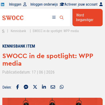
Open
Inloggen
Inloggen onderwijs
Activeer jouw account
Swocc
Word
op
begunstiger
Open
linkedin
Open
zoekbalk
menu
|
|
Kennisbank
SWOCC in de spotlight: WPP media
KENNISBANK ITEM
SWOCC in de spotlight: WPP
media
Publicatiedatum: 17 | 06 | 2026
Delen: