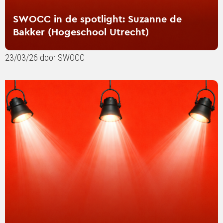
SWOCC in de spotlight: Suzanne de
Bakker (Hogeschool Utrecht)
23/03/26 door SWOCC
Lees
verder
over
SWOCC
in
de
spotlight:
The
New
School