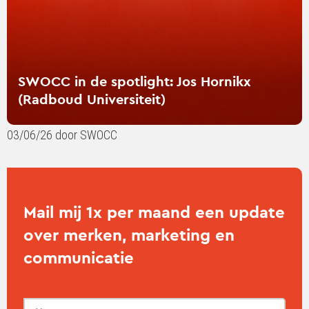
Universiteit)
SWOCC in de spotlight: Jos Hornikx
(Radboud Universiteit)
03/06/26 door SWOCC
Mail mij 1x per maand een update
over merken, marketing en
communicatie