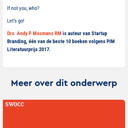
If not you, who?
Let’s go!
Drs. Andy P. Mosmans RM
is auteur van Startup
Branding, één van de beste 10 boeken volgens PIM
Literatuurprijs 2017.
Meer over dit onderwerp
Lees
verder
over
De