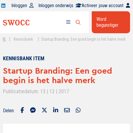
Open
Inloggen
Inloggen onderwijs
Activeer jouw account
Swocc
Word
op
begunstiger
Open
linkedin
Open
zoekbalk
menu
|
|
Kennisbank
Startup Branding: Een goed begin is het halve merk
KENNISBANK ITEM
Startup Branding: Een goed
begin is het halve merk
Publicatiedatum: 13 | 12 | 2017
Delen: