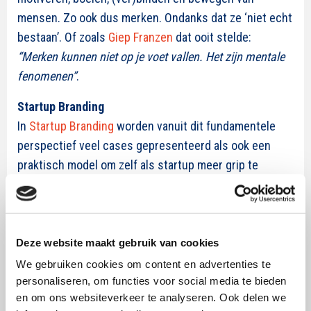
mensen. Zo ook dus merken. Ondanks dat ze ‘niet echt
bestaan’. Of zoals
Giep Franzen
dat ooit stelde:
“Merken kunnen niet op je voet vallen. Het zijn mentale
fenomenen”
.
Startup Branding
In
Startup Branding
worden vanuit dit fundamentele
perspectief veel cases gepresenteerd als ook een
praktisch model om zelf als startup meer grip te
krijgen op de zo gewenste duurzame groei, het Brand
Coding Canvas model. Het model geeft via tien C’s
concreet invulling aan het proces van ‘business
blueprinting’ waarbij het merkconcept als DNA
Deze website maakt gebruik van cookies
fungeert voor het op een unieke en relevante manier
We gebruiken cookies om content en advertenties te
succesvol tot leven brengen van een startup. Een
personaliseren, om functies voor social media te bieden
en om ons websiteverkeer te analyseren. Ook delen we
sterk merk, merk je namelijk. Aan alles. En zelfs de