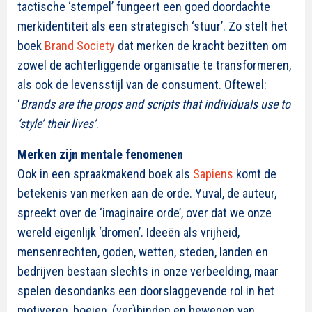
tactische ‘stempel’ fungeert een goed doordachte
merkidentiteit als een strategisch ‘stuur’. Zo stelt het
boek
Brand Society
dat merken de kracht bezitten om
zowel de achterliggende organisatie te transformeren,
als ook de levensstijl van de consument. Oftewel:
‘
Brands are the props and scripts that individuals use to
‘style’ their lives’
.
Merken zijn mentale fenomenen
Ook in een spraakmakend boek als
Sapiens
komt de
betekenis van merken aan de orde. Yuval, de auteur,
spreekt over de ‘imaginaire orde’, over dat we onze
wereld eigenlijk ‘dromen’. Ideeën als vrijheid,
mensenrechten, goden, wetten, steden, landen en
bedrijven bestaan slechts in onze verbeelding, maar
spelen desondanks een doorslaggevende rol in het
motiveren, boeien, (ver)binden en bewegen van