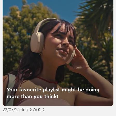
verder
over
Your
favourite
playlist
might
be
doing
more
than
you
think!
Your favourite playlist might be doing
more than you think!
23/07/26 door SWOCC