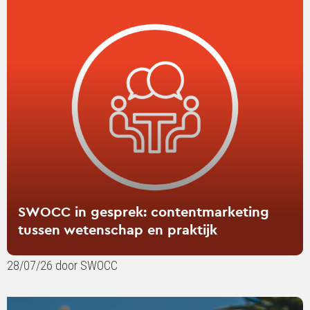
SWOCC
in
gesprek:
contentmarketing
tussen
wetenschap
en
praktijk
SWOCC in gesprek: contentmarketing
tussen wetenschap en praktijk
28/07/26 door SWOCC
Lees