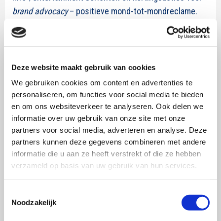
brand advocacy
– positieve mond-tot-mondreclame.
Deze website maakt gebruik van cookies
We gebruiken cookies om content en advertenties te
personaliseren, om functies voor social media te bieden
en om ons websiteverkeer te analyseren. Ook delen we
informatie over uw gebruik van onze site met onze
partners voor social media, adverteren en analyse. Deze
partners kunnen deze gegevens combineren met andere
Voorbeeld win-actie: like ons en win een dakkapel.
informatie die u aan ze heeft verstrekt of die ze hebben
U vindt de originele post
hier
.
verzameld op basis van uw gebruik van hun services.
3. Wees terughoudend met berichten over het merk
Toestemmingsselectie
zelf
Noodzakelijk
Berichten waarin het vooral draait om de positionering