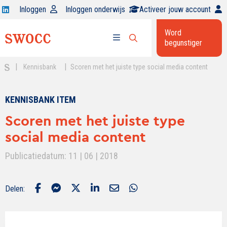
Open
Inloggen
Inloggen onderwijs
Activeer jouw account
Swocc
Word
op
begunstiger
Open
linkedin
Open
zoekbalk
menu
|
|
Kennisbank
Scoren met het juiste type social media content
KENNISBANK ITEM
Scoren met het juiste type
social media content
Publicatiedatum: 11 | 06 | 2018
Delen: