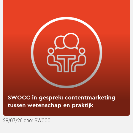
over
SWOCC
in
gesprek:
contentmarketing
tussen
wetenschap
en
praktijk
SWOCC in gesprek: contentmarketing
tussen wetenschap en praktijk
28/07/26 door SWOCC