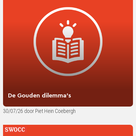
De
Gouden
dilemma’s
De Gouden dilemma’s
30/07/26 door Piet Hein Coebergh
Lees
verder