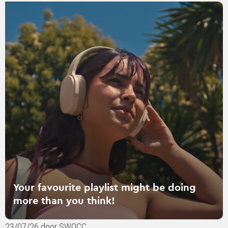
Lees
verder
over
Your
favourite
playlist
might
be
doing
more
than
you
think!
Your favourite playlist might be doing
more than you think!
23/07/26 door SWOCC