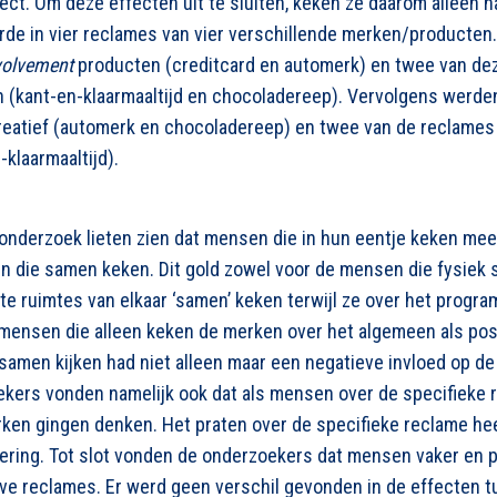
ect. Om deze effecten uit te sluiten, keken ze daarom alleen 
erde in vier reclames van vier verschillende merken/producten
volvement
producten (creditcard en automerk) en twee van d
 (kant-en-klaarmaaltijd en chocoladereep). Vervolgens werde
reatief (automerk en chocoladereep) en twee van de reclames a
-klaarmaaltijd).
 onderzoek lieten zien dat mensen die in hun eentje keken m
 die samen keken. Dit gold zowel voor de mensen die fysiek 
rte ruimtes van elkaar ‘samen’ keken terwijl ze over het prog
mensen die alleen keken de merken over het algemeen als po
samen kijken had niet alleen maar een negatieve invloed op de
kers vonden namelijk ook dat als mensen over de specifieke 
rken gingen denken. Het praten over de specifieke reclame he
ering. Tot slot vonden de onderzoekers dat mensen vaker en p
eve reclames. Er werd geen verschil gevonden in de effecten t