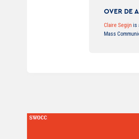
OVER DE 
Claire Segijn
is 
Mass Communicat
Lees
verder
over
De