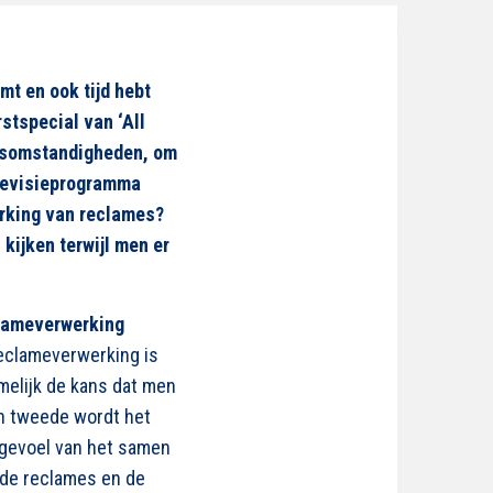
omt en ook tijd hebt
stspecial van ‘All
ersomstandigheden, om
elevisieprogramma
werking van reclames?
kijken terwijl men er
clameverwerking
reclameverwerking is
melijk de kans dat men
en tweede wordt het
e gevoel van het samen
 de reclames en de