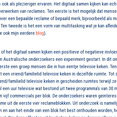
ook als plezieriger ervaren. Het digitaal samen kijken kan ech
verwerken van reclames. Ten eerste is het mogelijk dat mensen
over een bepaalde reclame of bepaald merk, bijvoorbeeld als m
. Ten tweede is het een vorm van multitasking wat je kan afleid
e ook mijn eerdere
blog
).
f het digitaal samen kijken een positieve of negatieve invloe
jn Australische onderzoekers een experiment gestart. In dit 
 eerste een groep mensen die in hun eentje televisie keken. T
een vriend/familielid televisie keken in dezelfde ruimte. Tot
nd/familielid televisie keken in gescheiden ruimtes terwijl z
l een uur televisie wat bestond uit twee programma’s van 30 m
an vijf commercials per blok. De onderzoekers waren geïnteres
ame uit de eerste vier reclameblokken. Uit onderzoek is nameli
n en aan het einde van een blok het best onthouden worden,