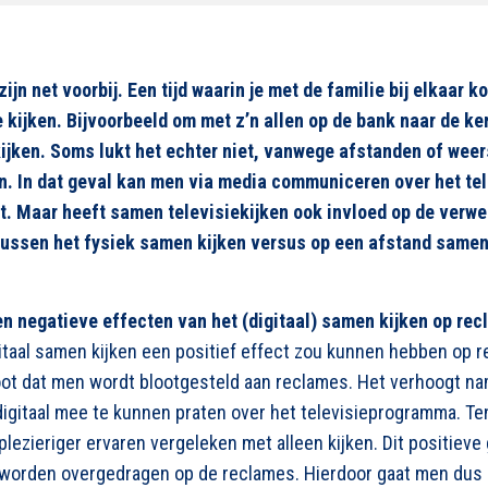
ijn net voorbij. Een tijd waarin je met de familie bij elkaar k
 kijken. Bijvoorbeeld om met z’n allen op de bank naar de ker
 kijken. Soms lukt het echter niet, vanwege afstanden of we
en. In dat geval kan men via media communiceren over het t
ijkt. Maar heeft samen televisiekijken ook invloed op de ver
 tussen het fysiek samen kijken versus op een afstand samen 
en negatieve effecten van het (digitaal) samen kijken op re
taal samen kijken een positief effect zou kunnen hebben op 
oot dat men wordt blootgesteld aan reclames. Het verhoogt na
m digitaal mee te kunnen praten over het televisieprogramma. T
plezieriger ervaren vergeleken met alleen kijken. Dit positiev
 worden overgedragen op de reclames. Hierdoor gaat men dus