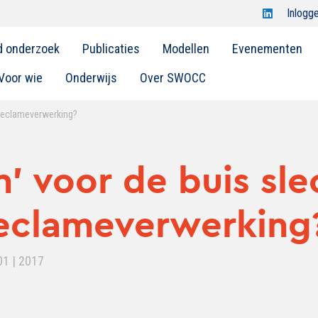
Open
Inlogg
Swocc
d onderzoek
Publicaties
Modellen
Evenementen
op
linkedin
Voor wie
Onderwijs
Over SWOCC
 reclameverwerking?
’ voor de buis sle
reclameverwerking
01 | 2017