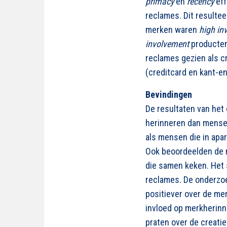
primacy
en
recency
eff
reclames. Dit resulte
merken waren
high in
involvement
producten
reclames gezien als c
(creditcard en kant-en
Bevindingen
De resultaten van het
herinneren dan mensen
als mensen die in apa
Ook beoordeelden de 
die samen keken. Het 
reclames. De onderzoe
positiever over de me
invloed op merkherinn
praten over de creati