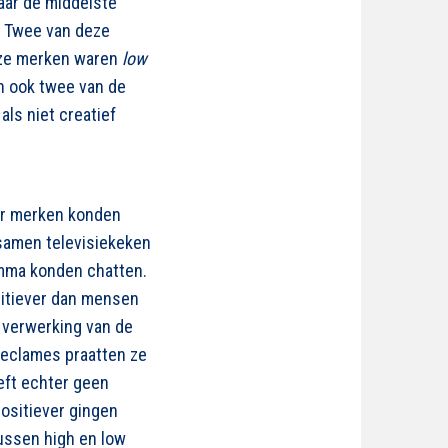
naar de middelste
. Twee van deze
eze merken waren
low
n ook twee van de
ls niet creatief
eer merken konden
samen televisiekeken
ramma konden chatten.
sitiever dan mensen
 verwerking van de
reclames praatten ze
eft echter geen
ositiever gingen
ussen high en low