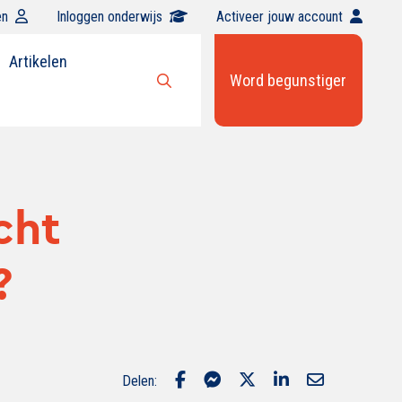
en
Inloggen onderwijs
Activeer jouw account
Artikelen
Word begunstiger
Open
zoekbalk
cht
?
Delen: