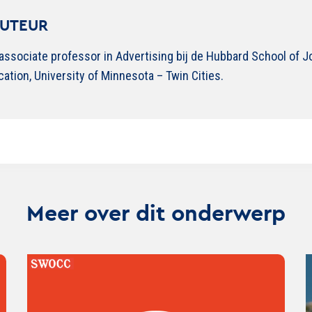
AUTEUR
associate professor in Advertising bij de Hubbard School of 
ion, University of Minnesota – Twin Cities.
Meer over dit onderwerp
Lees
Lee
verder
ver
over
ove
SWOCC
You