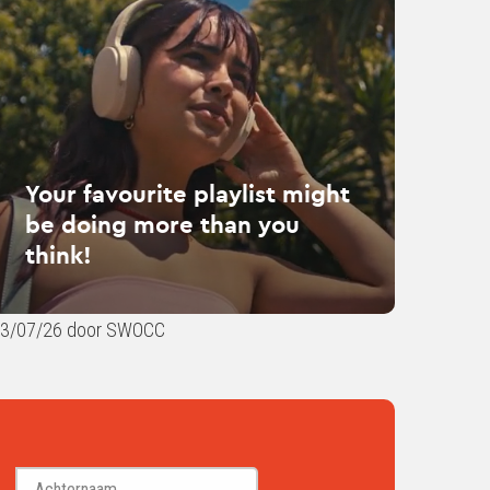
urite
list
ht
ng
e
n
Your favourite playlist might
be doing more than you
k!
think!
3/07/26 door SWOCC