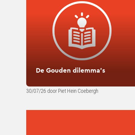
Gouden
dilemma’s
De Gouden dilemma’s
30/07/26 door Piet Hein Coebergh