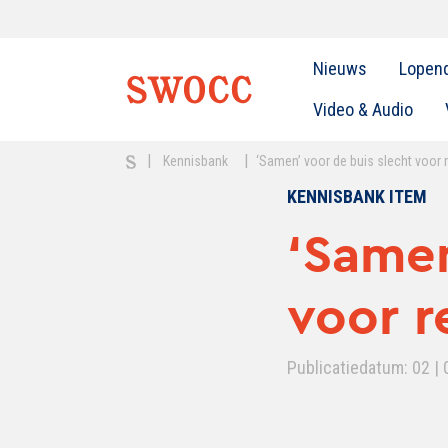
Nieuws
Lopen
Video & Audio
|
|
Kennisbank
‘Samen’ voor de buis slecht voor
KENNISBANK ITEM
‘Samen
voor 
Publicatiedatum: 02 | 