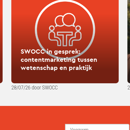
in
favo
gesprek:
play
contentmarketing
mig
tussen
be
wetenschap
doi
en
mor
praktijk
tha
SWOCC in gesprek:
you
contentmarketing tussen
thin
wetenschap en praktijk
28/07/26 door SWOCC
2