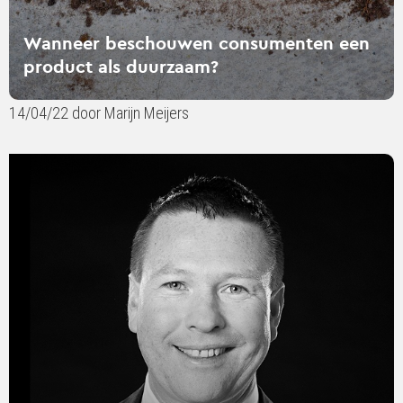
Wanneer beschouwen consumenten een
product als duurzaam?
14/04/22 door Marijn Meijers
Lees
verder
over
Maatschappelijk
leiderschap
als
positioneringsstrategie