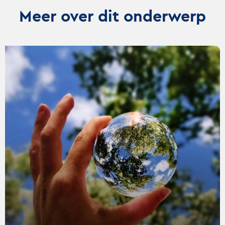
Meer over dit onderwerp
Lees
verder
over
De
natuur
als
stakeholder