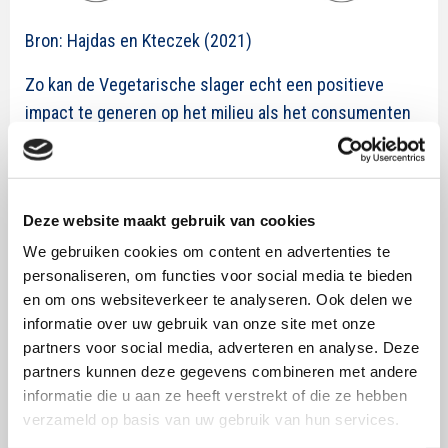
Bron: Hajdas en Kteczek (2021)
Zo kan de Vegetarische slager echt een positieve
impact te generen op het milieu
als het
consumenten
empowert om plantaardige voeding op te nemen in het
eetpatroon.
Volgens TSP zal de Vegatarische slager
hier beter in slagen als het merk:
Deze website maakt gebruik van cookies
Nieuwe principes promoot: met het principe
We gebruiken cookies om content en advertenties te
‘sacriface nothing’ belooft Vegatarische Slager dat
personaliseren, om functies voor social media te bieden
consumenten vanouds kunnen genieten van nieuw
en om ons websiteverkeer te analyseren. Ook delen we
vlees met dezelfde kwaliteiten als de dierlijke
informatie over uw gebruik van onze site met onze
partners voor social media, adverteren en analyse. Deze
variant, ook als ze milieubewuste keuzes maken.
partners kunnen deze gegevens combineren met andere
Nieuwe resources biedt, zoals (a)
nostalgische
informatie die u aan ze heeft verstrekt of die ze hebben
favorieten voor vleesliefhebbers die de smaak van
verzameld op basis van uw gebruik van hun services.
vlees niet willen missen,
bijv. roockworst net zo