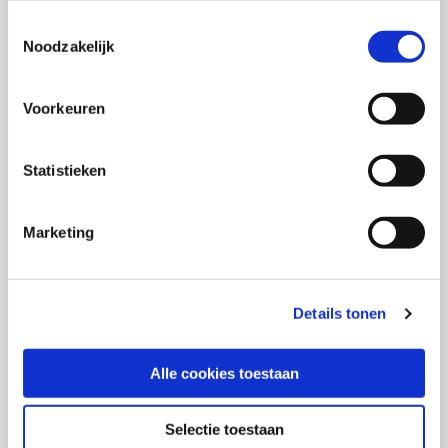
lekker als rookworst, (b) materialen: meer duurzame
Toestemmingsselectie
verpakkingen door transparante verpakkingen
Noodzakelijk
maken plaats voor kartonnen doosjes, (c)
infrastructuur: goede distributie en
Voorkeuren
beschikbaarheid supermarkten
Nieuwe acties stimuleert: consumenten helpen om
Statistieken
nieuwe kennis en vaardigheden eigen te maken
zodat ze een of meerdere (vaste) dagen per week
Marketing
kiezen voor het ‘nieuwe vleesch’, bijv. door
smaakvolle recepten te delen waar Vegatarische
Slager producten de hoofdrol spelen.
Details tonen
Alle cookies toestaan
Selectie toestaan