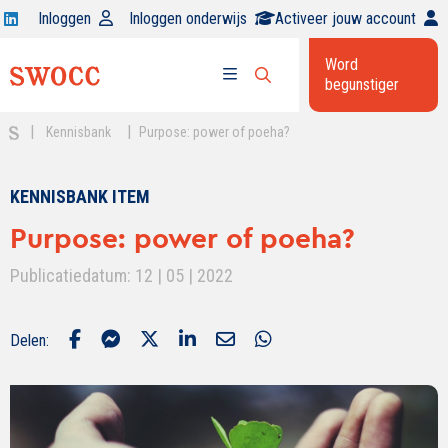
Open
Inloggen
Inloggen onderwijs
Activeer jouw account
Swocc
Word
op
begunstiger
Open
linkedin
Open
zoekbalk
menu
|
|
Kennisbank
Purpose: power of poeha?
KENNISBANK ITEM
Purpose: power of poeha?
Publicatiedatum: 12 | 05 | 2022
Delen: