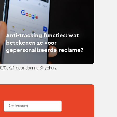
ties:
ekenen
r
ersonaliseerde
Anti-tracking functies: wat
lame?
betekenen ze voor
gepersonaliseerde reclame?
0/05/21 door Joanna Strycharz