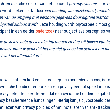
hten specifiek de rol van het concept
privacy cynisme
in priv
ap wordt gekenmerkt door
een houding van onzekerheid, machte
n van de omgang met persoonsgegevens door digitale platfor
jectief zinloos wordt
.
Deze houding wordt bijvoorbeeld mooi 
cipant in een eerder
onderzoek
naar subjectieve percepties va
 je de keuze hebt tussen niet internetten en dus vrij blijven van h
rivacy, maar ik denk dat het me niet genoeg kan schelen om niet 
 wat het alternatief is.”
e wellicht een herkenbaar concept is voor ieder van ons, is t
ynische houding ten aanzien van privacy een rol speelt in ons
urvey lieten ten eerste zien dat een cynische houding negatie
vacy beschermende handelingen. Hierbij kun je bijvoorbeeld de
het lezen van privacy policies of het installeren van anti-track