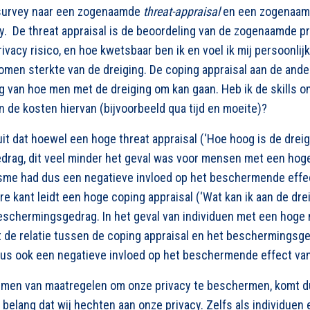
 survey naar een zogenaamde
threat-appraisal
en een zogenaa
y. De threat appraisal is de beoordeling van de zogenaamde pri
privacy risico, en hoe kwetsbaar ben ik en voel ik mij persoonli
omen sterkte van de dreiging. De coping appraisal aan de ande
g van hoe men met de dreiging om kan gaan. Heb ik de skills om
n de kosten hiervan (bijvoorbeeld qua tijd en moeite)?
 dat hoewel een hoge threat appraisal (‘Hoe hoog is de dreigi
rag, dit veel minder het geval was voor mensen met een hoge
sme had dus een negatieve invloed op het beschermende effec
re kant leidt een hoge coping appraisal (‘W
at kan ik aan de dre
schermingsgedrag. In het geval van individuen met een hoge 
 de relatie tussen de coping appraisal en het beschermingsg
us ook een negatieve invloed op het beschermende effect van
men van maatregelen om onze privacy te beschermen, komt du
 belang dat wij hechten aan onze privacy. Zelfs als individuen