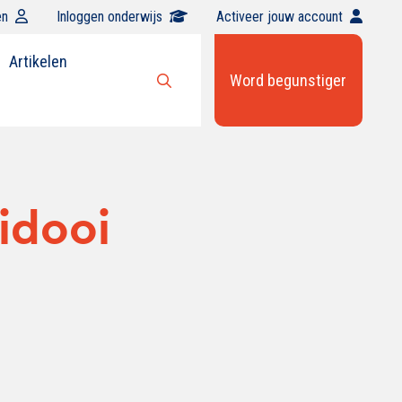
en
Inloggen onderwijs
Activeer jouw account
Artikelen
Word begunstiger
Open
zoekbalk
idooi