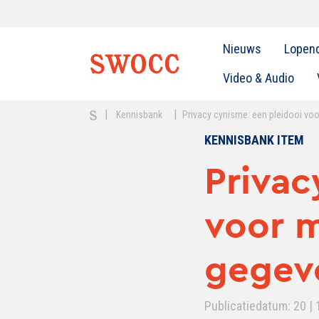
Nieuws
Lopen
Video & Audio
|
|
Kennisbank
Privacy cynisme: een pleidooi v
KENNISBANK ITEM
Privac
voor 
gegev
Publicatiedatum: 20 | 