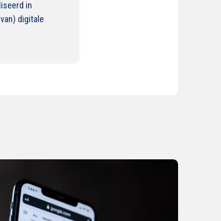
iseerd in
an) digitale
s
der
r
-
king