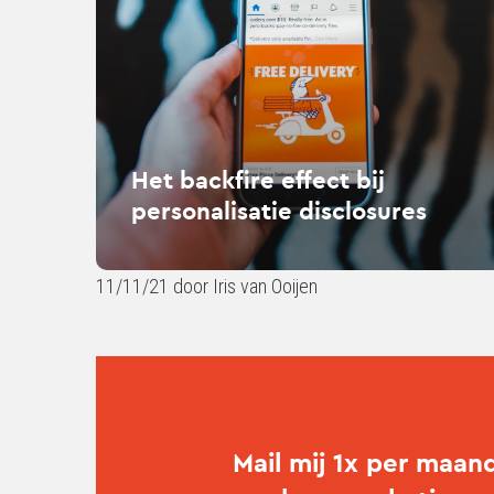
effect
bij
personalisatie
disclosures
Het backfire effect bij
personalisatie disclosures
11/11/21 door Iris van Ooijen
Mail mij 1x per maan