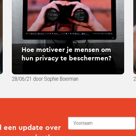
je
func
mensen
wat
om
bet
hun
ze
privacy
voo
te
gep
beschermen?
rec
Hoe motiveer je mensen om
hun privacy te beschermen?
28/06/21 door Sophie Boerman
2
d een update over