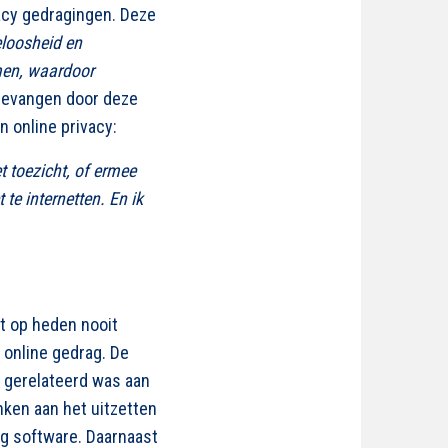
acy gedragingen. Deze
loosheid en
men, waardoor
gevangen door deze
n online privacy:
et toezicht, of ermee
te internetten. En ik
ot op heden nooit
 online gedrag. De
f gerelateerd was aan
nken aan het uitzetten
ing software. Daarnaast