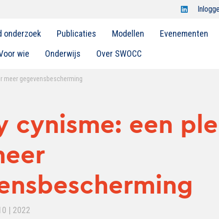
Open
Inlogg
Swocc
d onderzoek
Publicaties
Modellen
Evenementen
op
linkedin
Voor wie
Onderwijs
Over SWOCC
oor meer gegevensbescherming
y cynisme: een ple
meer
ensbescherming
10 | 2022