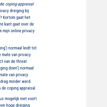
mde
coping-appraisal
vacy dreiging bij
jk? Kortom gaat het
re kant gaat over de
 mijn online privacy
ng’) normaal leidt tot
 mate van privacy
t van de threat
iging doen’) normaal
mate van privacy
edrag minder werd.
 de coping appraisal.
s mogelijk niet voort
 een hoge dreiging