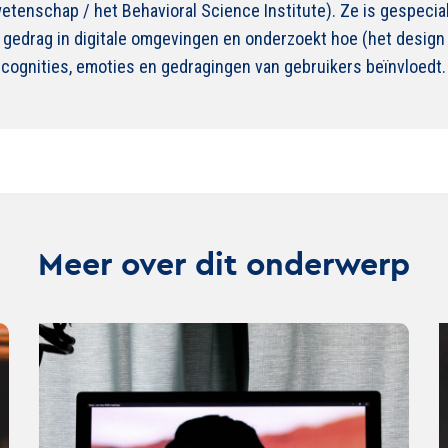
enschap / het Behavioral Science Institute). Ze is gespecial
edrag in digitale omgevingen en onderzoekt hoe (het design v
cognities, emoties en gedragingen van gebruikers beïnvloedt.
Meer over dit onderwerp
Lees
Lee
verder
ver
over
ove
Hoe
Anti
motiveer
trac