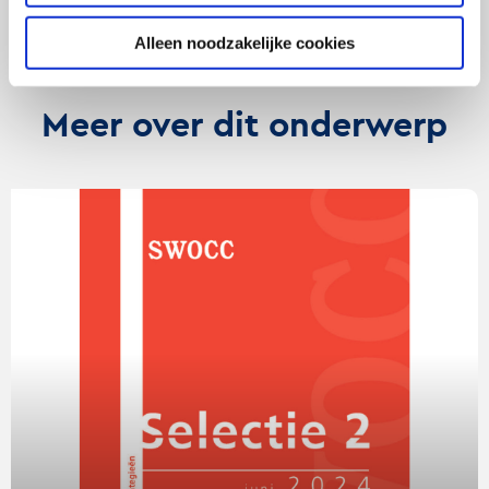
Alleen noodzakelijke cookies
Meer over dit onderwerp
Lees
verder
over
SWOCC
Selectie
2024
-
2:
Merkportfolio
strategieën