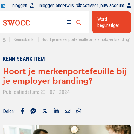
Open
Inloggen
Inloggen onderwijs
Activeer jouw account
Swocc
Word
op
begunstiger
Open
linkedin
Open
zoekbalk
menu
|
|
Kennisbank
Hoort je merkenportefeuille bij je employer branding?
KENNISBANK ITEM
Hoort je merkenportefeuille bij
je employer branding?
Publicatiedatum: 23 | 07 | 2024
Delen: