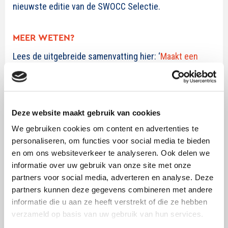
nieuwste editie van de SWOCC Selectie.
MEER WETEN?
Lees de uitgebreide samenvatting hier: ‘
Maakt een
merkportfolio jouw organisatie aantrekkelijker?
‘
Deze blog maakt deel uit van de tweede
kwartaaluitgave van de SWOCC Selectie 2024, een
Deze website maakt gebruik van cookies
speciale uitgave waarin het thema ‘merkportfolio
We gebruiken cookies om content en advertenties te
strategieën’ centraal staat. Zes samenvattingen van
personaliseren, om functies voor social media te bieden
wetenschappelijke artikelen worden gepresenteerd
en om ons websiteverkeer te analyseren. Ook delen we
met relevante inzichten over merkportfolio’s en
informatie over uw gebruik van onze site met onze
partners voor social media, adverteren en analyse. Deze
merkextensies binnen verschillende sectoren. Bestel
partners kunnen deze gegevens combineren met andere
de volledige publicatie
hier
.
informatie die u aan ze heeft verstrekt of die ze hebben
verzameld op basis van uw gebruik van hun services.
Volledige literatuurverwijzing