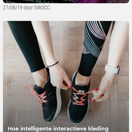
27/08/19 door SWOCC
Lees
verder
over
Hoe
intelligente
interactieve
kleding
merkmeerwaarde
creëert
Hoe intelligente interactieve kleding