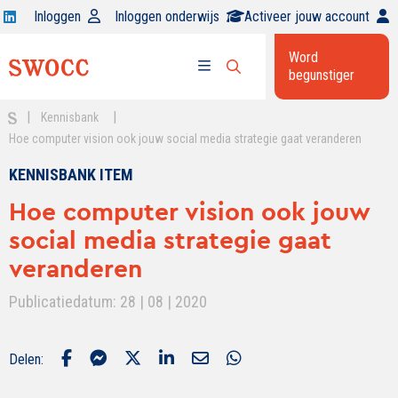
Open
Inloggen
Inloggen onderwijs
Activeer jouw account
Swocc
Word
op
begunstiger
Open
linkedin
Open
zoekbalk
menu
|
|
Kennisbank
Hoe computer vision ook jouw social media strategie gaat veranderen
KENNISBANK ITEM
Hoe computer vision ook jouw
social media strategie gaat
veranderen
Publicatiedatum: 28 | 08 | 2020
Delen: