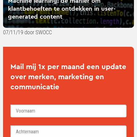
Machine learning: dé manier om
content
klantbehoeften te ontdekken in user-
generated content
07/11/19 door SWOCC
Mail mij 1x per maand een update
over merken, marketing en
communicatie
Voornaam