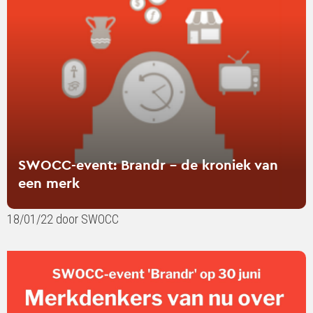
Brandr
-
de
kroniek
van
een
merk
SWOCC-event: Brandr - de kroniek van
een merk
18/01/22 door SWOCC
Lees
verder
over
Merkdenken