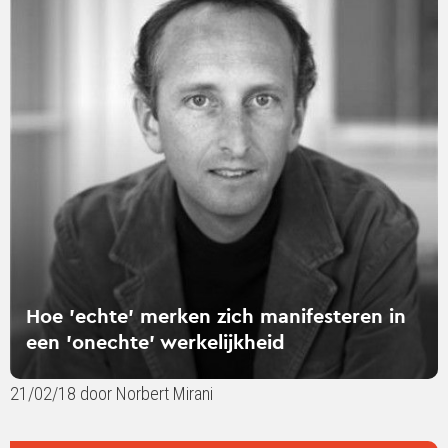
over
Hoe
'echte'
merken
zich
manifesteren
in
een
'onechte'
werkelijkheid
Hoe 'echte' merken zich manifesteren in
een 'onechte' werkelijkheid
21/02/18 door Norbert Mirani