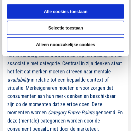
consumen
ten
-elektronicabedrijf en vervolgens naar de
medical company
van vandaag. En ook Philips koppelde
Alle cookies toestaan
haar merk daarmee aan een ander associatiepad dat
andere betekenissen heeft voor zowel klanten als
Selectie toestaan
stakeholders.
Alleen noodzakelijke cookies
Vanuit een andere invalshoek wijst Byron Sharp van
het Ehrenberg-Bass institute ook op het belang van de
associatie met categorie. Centraal in zijn denken staat
het feit dat merken moeten streven naar mentale
availability
in relatie tot een bepaalde context of
situatie. Merkeigenaren moeten ervoor zorgen dat
consumenten aan hun merk denken en beschikbaar
zijn op de momenten dat ze ertoe doen. Deze
momenten worden
Category Entree Points
genoemd. En
deze (mentale) categorieën worden door de
consument bepaalt, niet door de marketeer.