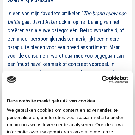
waarde ‘specialisatie’.
In een van mijn favoriete artikelen ‘
The brand relevance
battle
’ gaat David Aaker ook in op het belang van het
creëren van nieuwe categorieën. Betrouwbaarheid, of
een ander persoonlijkheidskenmerk, lijkt een mooie
paraplu te bieden voor een breed assortiment. Maar
voor de consument wordt daarmee voorbijgegaan aan
een ‘must have’ kenmerk of concreet voordeel. In
plaats van de abstractie op te zoeken, moet worden
gezocht naar een
ander relevant
associatiepad dat een
opening biedt voor het nieuwe productaanbod.
Deze website maakt gebruik van cookies
Op zoek naar een relevante dimensie dus in plaats van
We gebruiken cookies om content en advertenties te
abstractie. Aaker omschrijft dit als volgt: “Een klant of
personaliseren, om functies voor social media te bieden
consument kiest allereerst in welke (sub)categorie hij
en om ons websiteverkeer te analyseren. Ook delen we
iets wil kopen. Daarna volgt de keuze welk merk. Om
informatie over uw gebruik van onze site met onze