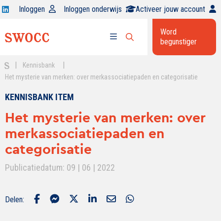
Open
Inloggen
Inloggen onderwijs
Activeer jouw account
Swocc
Word
op
begunstiger
Open
linkedin
Open
zoekbalk
menu
|
|
Kennisbank
Het mysterie van merken: over merkassociatiepaden en categorisatie
KENNISBANK ITEM
Het mysterie van merken: over
merkassociatiepaden en
categorisatie
Publicatiedatum: 09 | 06 | 2022
Delen: