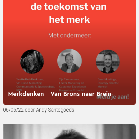
-
Van
Brons
naar
Brein
Merkdenken - Van Brons naar Brein
06/06/22 door Andy Santegoeds
Lees
verder