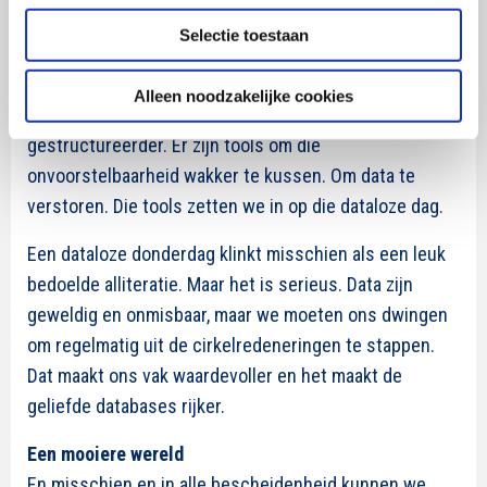
week doen we dat heel bewust niet. Op die dataloze
Selectie toestaan
donderdag mogen we twee dingen doen: we gaan
lummelen en dagdromen. Dat is een manier om tot
Alleen noodzakelijke cookies
onvoorstelbare voorstellen te komen. Maar het kan ook
gestructureerder. Er zijn tools om die
onvoorstelbaarheid wakker te kussen. Om data te
verstoren. Die tools zetten we in op die dataloze dag.
Een dataloze donderdag klinkt misschien als een leuk
bedoelde alliteratie. Maar het is serieus. Data zijn
geweldig en onmisbaar, maar we moeten ons dwingen
om regelmatig uit de cirkelredeneringen te stappen.
Dat maakt ons vak waardevoller en het maakt de
geliefde databases rijker.
Een mooiere wereld
En misschien en in alle bescheidenheid kunnen we