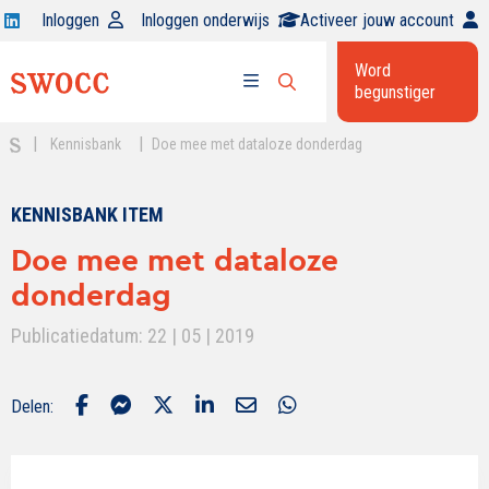
Open
Inloggen
Inloggen onderwijs
Activeer jouw account
Swocc
Word
op
begunstiger
Open
linkedin
Open
zoekbalk
menu
|
|
Kennisbank
Doe mee met dataloze donderdag
KENNISBANK ITEM
Doe mee met dataloze
donderdag
Publicatiedatum: 22 | 05 | 2019
Delen: