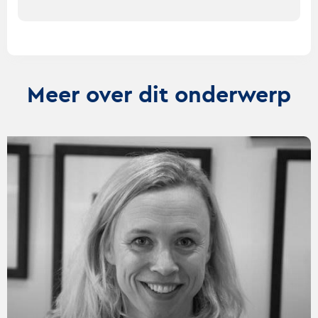
Meer over dit onderwerp
Lees
verder
over
Seks,
puppy’s
en
de
dood