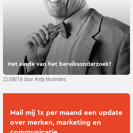
bereiksonderzoek?
Het einde van het bereiksonderzoek?
22/08/18 door Andy Mosmans
Mail mij 1x per maand een update
over merken, marketing en
communicatie