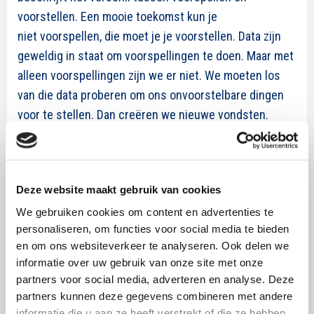
voorstellen. Een mooie toekomst kun je
niet voorspellen, die moet je je voorstellen. Data zijn
geweldig in staat om voorspellingen te doen. Maar met
alleen voorspellingen zijn we er niet. We moeten los
van die data proberen om ons onvoorstelbare dingen
voor te stellen. Dan creëren we nieuwe vondsten.
Vondsten die ons vooruit brengen. Vondsten die de
wetenschap dankbaar in ontvangst neemt als
onderzoeksmateriaal. Vondsten die databases vullen.
Deze website maakt gebruik van cookies
Ons vak gaat niet alleen over data en voorspellingen
We gebruiken cookies om content en advertenties te
doen. Ons vak gaat ook over vermogen om je voor te
personaliseren, om functies voor social media te bieden
stellen dat de wereld (of een merk, of een branche of
en om ons websiteverkeer te analyseren. Ook delen we
een toepassing) totaal anders kan zijn.
informatie over uw gebruik van onze site met onze
partners voor social media, adverteren en analyse. Deze
partners kunnen deze gegevens combineren met andere
informatie die u aan ze heeft verstrekt of die ze hebben