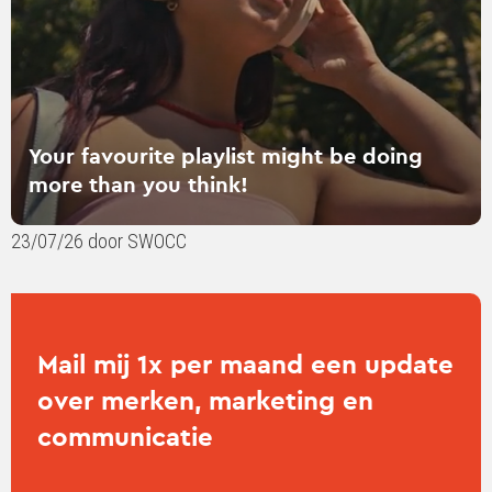
more
than
you
think!
Your favourite playlist might be doing
more than you think!
23/07/26 door SWOCC
Mail mij 1x per maand een update
over merken, marketing en
communicatie