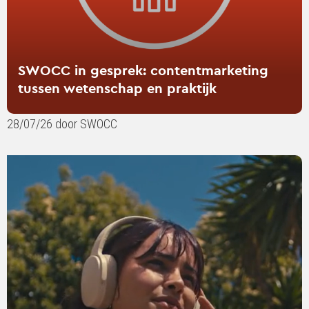
SWOCC in gesprek: contentmarketing
tussen wetenschap en praktijk
28/07/26 door SWOCC
Lees
verder
over
Your
favourite
playlist
might
be
doing