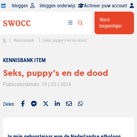
Open
Inloggen
Inloggen onderwijs
Activeer jouw account
Swocc
Word
op
begunstiger
Open
linkedin
Open
zoekbalk
menu
|
|
Kennisbank
Seks, puppy’s en de dood
KENNISBANK ITEM
Seks, puppy’s en de dood
Publicatiedatum: 19 | 05 | 2016
Delen:
In mijn geboortejaar won de Nederlandse etholoog