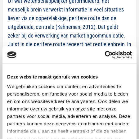
Of wat wetenschappelijker geformuleerd: het
menselijk brein verwerkt informatie in veel situaties
liever via de oppervlakkige, perifere route dan de
uitgebreide, centrale (Kahneman, 2012). Dat geldt
zeker bij de verwerking van marketingcommunicatie.
Juist in die perifere route regeert het reptielenbrein. In
die perifere route krijgt de ratio weinig kans om dat
reptielenbrein tot de orde te roepen of te nuanceren.
Juist in die perifere route kunnen we supernormal
Deze website maakt gebruik van cookies
stimuli inzetten om communicatie effectiever te
We gebruiken cookies om content en advertenties te
maken.
personaliseren, om functies voor social media te bieden
Ik pleit niet voor communicatie die volgepropt is met
en om ons websiteverkeer te analyseren. Ook delen we
informatie over uw gebruik van onze site met onze
Kim Kardashians en Labradorpuppy’s. Dat is veel te plat
partners voor social media, adverteren en analyse. Deze
en niet nieuw (en nieuw is ook een supernormal
partners kunnen deze gegevens combineren met andere
stimulus). Ik pleit wel voor communicatie die
informatie die u aan ze heeft verstrekt of die ze hebben
verrassend speelt met onze instincten. Zoals de Old
verzameld op basis van uw gebruik van hun services.