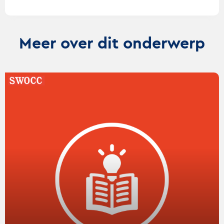
Meer over dit onderwerp
Lees
verder
over
De
Gouden
dilemma’s