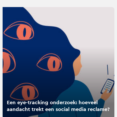
Lees
verder
over
Een
eye-
tracking
onderzoek:
hoeveel
aandacht
trekt
een
social
media
reclame?
Een eye-tracking onderzoek: hoeveel
aandacht trekt een social media reclame?