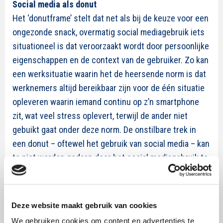
Social media als donut
Het ‘donutframe’ stelt dat net als bij de keuze voor een
ongezonde snack, overmatig social mediagebruik iets
situationeel is dat veroorzaakt wordt door persoonlijke
eigenschappen en de context van de gebruiker. Zo kan
een werksituatie waarin het de heersende norm is dat
werknemers altijd bereikbaar zijn voor de één situatie
opleveren waarin iemand continu op z’n smartphone
zit, wat veel stress oplevert, terwijl de ander niet
gebuikt gaat onder deze norm. De onstilbare trek in
een donut – oftewel het gebruik van social media – kan
te niet worden gedaan door het social mediagebruik te
reguleren in afstemming met iemands wensen en
behoeften en door de kortstondige bevrediging van
het verversen van de nieuwsfeed af te wegen tegen de
Deze website maakt gebruik van cookies
negatieve lange termijn gevolgen van bijvoorbeeld
We gebruiken cookies om content en advertenties te