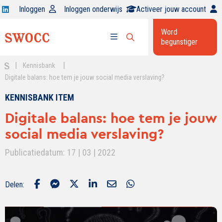
Open
Inloggen
Inloggen onderwijs
Activeer jouw account
Swocc
Word
op
begunstiger
Open
linkedin
Open
zoekbalk
menu
|
|
Kennisbank
Digitale balans: hoe tem je jouw social media verslaving?
KENNISBANK ITEM
Digitale balans: hoe tem je jouw
social media verslaving?
Publicatiedatum: 17 | 03 | 2022
Delen: