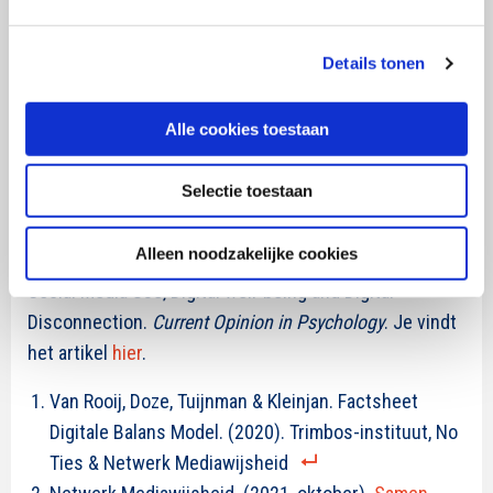
individuele, en contextuele factoren die van invloed
zijn op het sociale mediagebruik in kaart gebracht
Details tonen
moeten worden om vervolgens te bepalen welke
disconnectie strategie mogelijk effectief is.
Alle cookies toestaan
Meer weten? Dit artikel is gebaseerd op
Selectie toestaan
onderstaande publicatie:
Abeele, M. M. V., Halfmann, A., & Lee, E. W. (2022). Drug,
Alleen noodzakelijke cookies
Demon, or Donut? Theorizing the Relationship Between
Social Media Use, Digital well-being and Digital
Disconnection.
Current Opinion in Psychology
. Je vindt
het artikel
hier
.
Van Rooij, Doze, Tuijnman & Kleinjan. Factsheet
Digitale Balans Model. (2020). Trimbos-instituut, No
Ties & Netwerk Mediawijsheid