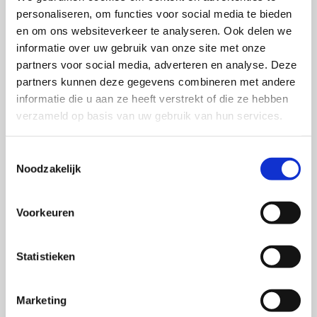
werkachterstand. Om overmatig social mediagebruik te
personaliseren, om functies voor social media te bieden
verminderen moet er volgens dit frame zowel gekeken
en om ons websiteverkeer te analyseren. Ook delen we
worden naar de persoonlijke eigenschappen van de
informatie over uw gebruik van onze site met onze
gebruikers als de situationele, sociale en institutionele
partners voor social media, adverteren en analyse. Deze
partners kunnen deze gegevens combineren met andere
context waarin het sociale mediagebruik plaatsvindt.
informatie die u aan ze heeft verstrekt of die ze hebben
Zo zien we bijvoorbeeld dat op sommige locaties,
verzameld op basis van uw gebruik van hun services.
bijvoorbeeld in scholen, smartphones verboden
worden. Maar ook worden er steeds meer
Toestemmingsselectie
(mindfullness)trainingen aangeboden die gebruikers
Noodzakelijk
moeten leren om te gaan met de uitdagingen die social
media met zich meebrengen, zoals scrollfuiks en de
Voorkeuren
weerzinwekkende hoeveelheid notificaties
Opzoek naar digitale balans
Statistieken
Het onderzoek laat zien dat er geen
one-fits-all
strategie is voor disconnectie. Voor de praktijk
Marketing
betekent dit dat per gebruiker de technologische,