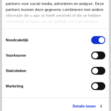
dilemma’s
partners voor social media, adverteren en analyse. Deze
partners kunnen deze gegevens combineren met andere
informatie die u aan ze heeft verstrekt of die ze hebben
verzameld op basis van uw gebruik van hun services.
Toestemmingsselectie
Noodzakelijk
Voorkeuren
De Gouden dilemma’s
Statistieken
30/07/26 door Piet Hein Coebergh
Marketing
Lees
verder
over
Details tonen
SWOCC