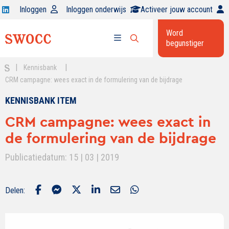
Open
Inloggen
Inloggen onderwijs
Activeer jouw account
Swocc
Word
op
begunstiger
Open
linkedin
Open
zoekbalk
menu
|
|
Kennisbank
CRM campagne: wees exact in de formulering van de bijdrage
KENNISBANK ITEM
CRM campagne: wees exact in
de formulering van de bijdrage
Publicatiedatum: 15 | 03 | 2019
Delen: