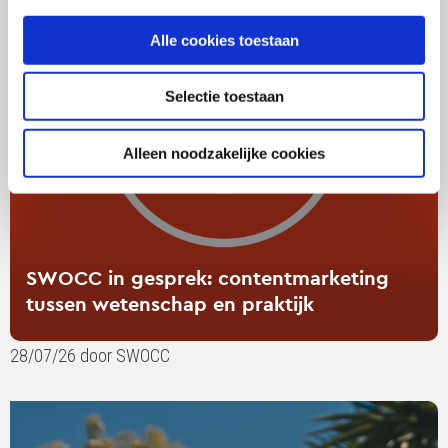
in
Alle cookies toestaan
gesprek:
contentmarketing
tussen
Selectie toestaan
wetenschap
en
Alleen noodzakelijke cookies
praktijk
SWOCC in gesprek: contentmarketing
tussen wetenschap en praktijk
28/07/26 door SWOCC
Lees
verder