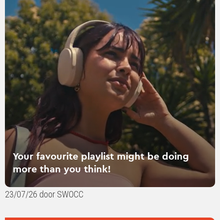
over
Your
favourite
playlist
might
be
doing
more
than
you
think!
Your favourite playlist might be doing
more than you think!
23/07/26 door SWOCC