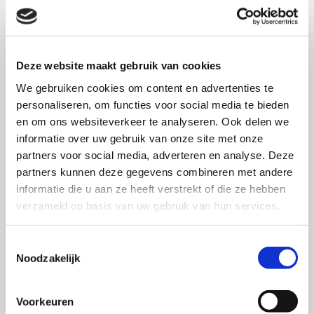
dit onderzoek stuk voor stuk behandeld en uiteindelijk
met elkaar in verband gebracht. Zo wordt aan de hand
van ‘De Reclame Respons Matrix’ besproken wat voor
Deze website maakt gebruik van cookies
reclamedoelen of reclame-effecten er zijn na te
We gebruiken cookies om content en advertenties te
streven. Met betrekking tot het vaststellen van de
personaliseren, om functies voor social media te bieden
doelgroep wordt een overzicht gegeven van
en om ons websiteverkeer te analyseren. Ook delen we
verschillende segmentatiemethoden. Er wordt een
informatie over uw gebruik van onze site met onze
inventarisatie gemaakt van alle
partners voor social media, adverteren en analyse. Deze
reclamewerkingsmodellen die in de literatuur zijn terug
partners kunnen deze gegevens combineren met andere
te vinden. En er wordt een overzicht gegeven van hoe
informatie die u aan ze heeft verstrekt of die ze hebben
verzameld op basis van uw gebruik van hun services.
een creatief platform is op te bouwen door middel van
verschillende inhoudelijke categorieën (bv.
Toestemmingsselectie
‘basisinformatie over het product of merk’, ‘het
Noodzakelijk
presenteren van een nieuwe eigenschap et cetera).
Tot slot wordt een uitgebreide inventarisatie gemaakt
Voorkeuren
van alle factoren die de reclamestrategie beïnvloeden.