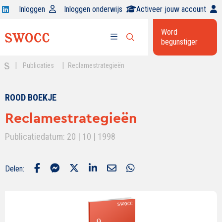
Open
Inloggen
Inloggen onderwijs
Activeer jouw account
Swocc
Word
op
begunstiger
Open
linkedin
Open
zoekbalk
menu
|
|
Publicaties
Reclamestrategieën
ROOD BOEKJE
Reclamestrategieën
Publicatiedatum: 20 | 10 | 1998
Delen: