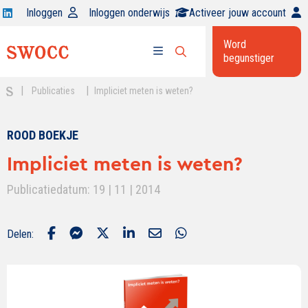
Open
Inloggen
Inloggen onderwijs
Activeer jouw account
Swocc
Word
op
begunstiger
Open
linkedin
Open
zoekbalk
menu
|
|
Publicaties
Impliciet meten is weten?
ROOD BOEKJE
Impliciet meten is weten?
Publicatiedatum: 19 | 11 | 2014
Delen: