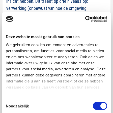
inzicht hebben. Dit treedt op drie niveaus op:
verwerking (onbewust van hoe de omgeving
gedachten, gevoelens of gedrag losmaakt), proces
(onbewust van de psychologische processen die in
gang worden gezet door de omgeving) en gedrag
(onbewust van het gedrag dat men vertoont).
Deze website maakt gebruik van cookies
Associatieve netwerken en priming theorie worden
We gebruiken cookies om content en advertenties te
toegepast om uit te leggen hoe verwerking onbewust
personaliseren, om functies voor social media te bieden
en om ons websiteverkeer te analyseren. Ook delen we
en bewust kan verlopen. De conclusie is dat voor
informatie over uw gebruik van onze site met onze
onbewuste processen alleen impliciete maten
partners voor social media, adverteren en analyse. Deze
geschikt zijn, voor bewuste processen zijn expliciete
partners kunnen deze gegevens combineren met andere
en impliciete maten beide geschikt.
informatie die u aan ze heeft verstrekt of die ze hebben
verzameld op basis van uw gebruik van hun services.
Impliciete maten worden ingedeeld in cognitieve
maten (aandacht, informatieverwerking, begrip,
Toestemmingsselectie
geheugen, kennis) en affectieve maten (emoties,
Noodzakelijk
attitudes, evaluaties, voorkeuren en arousal) en in