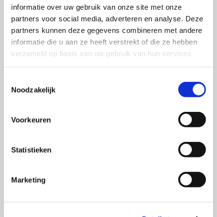
informatie over uw gebruik van onze site met onze
in hoe mensen talige en visuele
partners voor social media, adverteren en analyse. Deze
(media)boodschappen verwerken, begrijpen en
partners kunnen deze gegevens combineren met andere
opslaan. Haar onderzoek richt zich voornamelijk op
informatie die u aan ze heeft verstrekt of die ze hebben
de omstandigheden waaronder mediaboodschappen
verzameld op basis van uw gebruik van hun services.
(ongemerkt) hun sporen achterlaten in ons geheugen
en hoe dit ons gedrag beïnvloedt.
Toestemmingsselectie
Noodzakelijk
Lisa is auteur van
SWOCC-publicatie 67
over
impliciete meetmethoden in
Voorkeuren
communicatieonderzoek, welke eind 2014 verscheen.
Statistieken
SWOCC PUBLICATIES
Impliciet meten is
Marketing
weten?