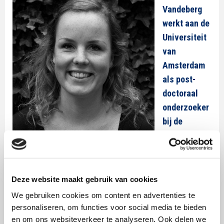
Vandeberg
werkt aan de
Universiteit
van
Amsterdam
als post-
doctoraal
onderzoeker
bij de
programmagroep Persuasieve Communicatie van
ASCoR, the Amsterdam School of Communication
Research. Ze promoveerde in 2012 in de Cognitieve
Psychologie aan de Erasmus Universiteit Rotterdam
Deze website maakt gebruik van cookies
op een proefschrift over hoe mensen visuele
We gebruiken cookies om content en advertenties te
representaties (mentale plaatjes) gebruiken bij het
personaliseren, om functies voor social media te bieden
en om ons websiteverkeer te analyseren. Ook delen we
begrijpen van taal. Ze is onder meer geïnteresseerd