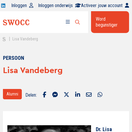
Open
Inloggen
Inloggen onderwijs
Activeer jouw account
Swocc
Word
op
begunstiger
Open
linkedin
Open
zoekbalk
menu
|
Lisa Vandeberg
PERSOON
Lisa Vandeberg
Alumni
Delen:
Dr. Lisa