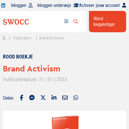
Open
Inloggen
Inloggen onderwijs
Activeer jouw account
Swocc
Word
op
begunstiger
Open
linkedin
Open
zoekbalk
menu
|
|
Publicaties
Brand Activism
ROOD BOEKJE
Brand Activism
Publicatiedatum: 31 | 01 | 2023
Delen: