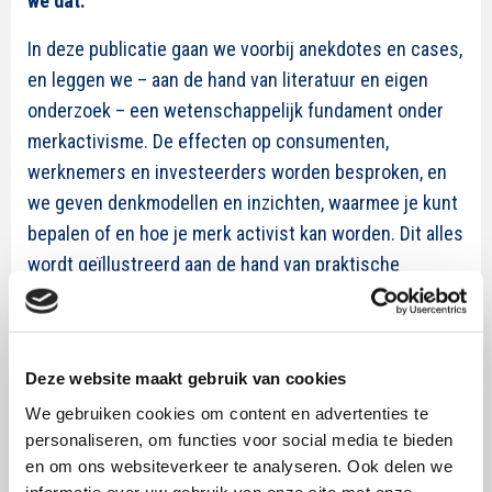
we dat.
In deze publicatie gaan we voorbij anekdotes en cases,
en leggen we – aan de hand van literatuur en eigen
onderzoek – een wetenschappelijk fundament onder
merkactivisme. De effecten op consumenten,
werknemers en investeerders worden besproken, en
we geven denkmodellen en inzichten, waarmee je kunt
bepalen of en hoe je merk activist kan worden. Dit alles
wordt geïllustreerd aan de hand van praktische
voorbeelden. De publicatie is geschreven in het
Engels, dus deel hem vooral met je internationale
collega’s!
Deze website maakt gebruik van cookies
We gebruiken cookies om content en advertenties te
PRAKTISCHE IMPLICATIES
personaliseren, om functies voor social media te bieden
Ben authentiek. Spreek je alleen uit over
en om ons websiteverkeer te analyseren. Ook delen we
informatie over uw gebruik van onze site met onze