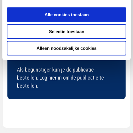
bijdragen aan de gewenste oplossing
Wil je meer weten over de effectiviteit en werking
Alle cookies toestaan
van merkbeleid? Of hoe je alignment tussen
organisatie/medewerkers en een merk creëert?
Selectie toestaan
Bestel dan hieronder de publicatie.
Nog geen
begunstiger? Bekijk
hier
de mogelijkheden.
Alleen noodzakelijke cookies
Als begunstiger kun je de publicatie
bestellen. Log
hier
in om de publicatie te
bestellen.